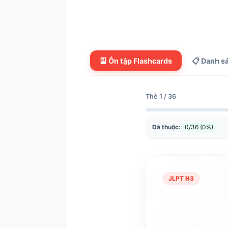
🎴 Ôn tập Flashcards
📋 Danh s
Thẻ 1 / 36
Đã thuộc:
0/36 (0%)
JLPT N3