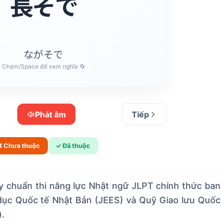
長そで
で) mang ý nghĩa: Áo dài tay. Hãy chú ý cách viết
Hán tự và ghép âm đọc.
ながそで
Chạm/Space để xem nghĩa 🔄
Chạm/Space để lật lại 🔄
Phát âm
Tiếp
❌ Chưa thuộc
✓ Đã thuộc
 chuẩn thi năng lực Nhật ngữ JLPT chính thức ban
 dục Quốc tế Nhật Bản (JEES) và Quỹ Giao lưu Quốc
.