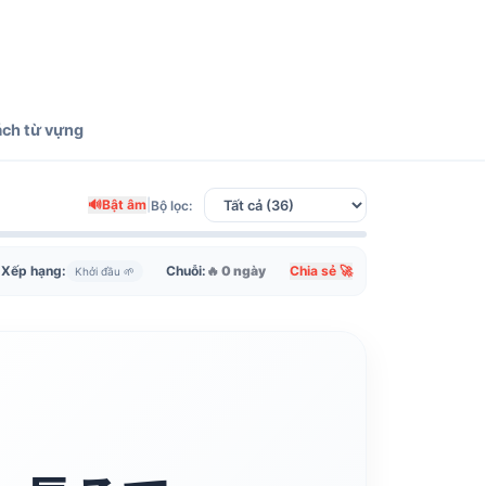
ách từ vựng
🔊
Bật âm
|
Bộ lọc:
Xếp hạng:
Chuỗi:
🔥 0 ngày
Chia sẻ 🚀
Khởi đầu 🌱
JLPT N3
Áo dài tay