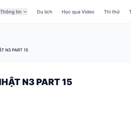
Thông tin
Du lịch
Học qua Video
Thi thử
T N3 PART 15
HẬT N3 PART 15