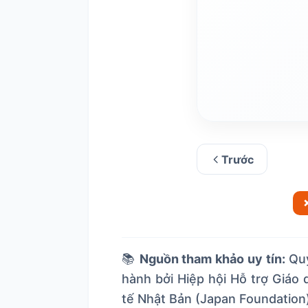
Từ [ 長そで ] (ながそ
Trước
📚
Nguồn tham khảo uy tín:
Quy
hành bởi Hiệp hội Hỗ trợ Giáo
tế Nhật Bản (Japan Foundation)