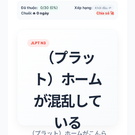
Đã thuộc:
0/30 (0%)
Xếp hạng:
Khởi đầu 🌱
Chuỗi:
🔥 0 ngày
Chia sẻ 🚀
JLPT N3
JLPT N3
（プラッ
Tắc nghẽn ở chỗ
lên tàu
ト）ホーム
Từ [ （プラット）ホームが混乱している ]
(（プラット）ホームがこんらんしている)
が混乱して
mang ý nghĩa: Tắc nghẽn ở chỗ lên tàu.
Hãy chú ý cách viết Hán tự và ghép âm
đọc.
Chạm/Space để lật lại 🔄
いる
（プラット）ホームがこんら