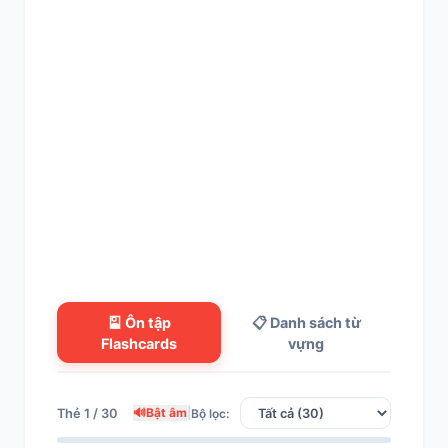
🎴 Ôn tập
📋 Danh sách từ
Flashcards
vựng
🔊
Bật âm
|
Thẻ 1 / 30
Bộ lọc: