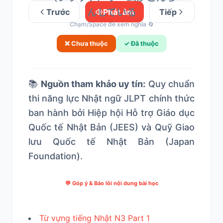
んしている
Trước
Phát âm
Tiếp
Chạm/Space để xem nghĩa 🔄
❌ Chưa thuộc
✓ Đã thuộc
📚
Nguồn tham khảo uy tín:
Quy chuẩn
thi năng lực Nhật ngữ JLPT chính thức
ban hành bởi Hiệp hội Hỗ trợ Giáo dục
Quốc tế Nhật Bản (JEES) và Quỹ Giao
lưu Quốc tế Nhật Bản (Japan
Foundation).
💬 Góp ý & Báo lỗi nội dung bài học
Từ vựng tiếng Nhật N3 Part 1