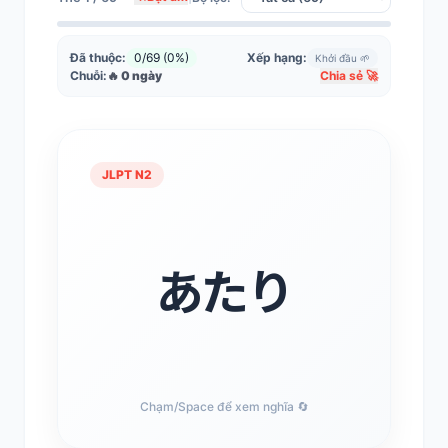
Đã thuộc:
0/69 (0%)
Xếp hạng:
Khởi đầu 🌱
Chuỗi:
🔥 0 ngày
Chia sẻ 🚀
JLPT N2
JLPT N2
Vùng
あたり
Từ [ あたり ] viết bằng Kana mang ý nghĩa:
Vùng.
Chạm/Space để xem nghĩa 🔄
Chạm/Space để lật lại 🔄