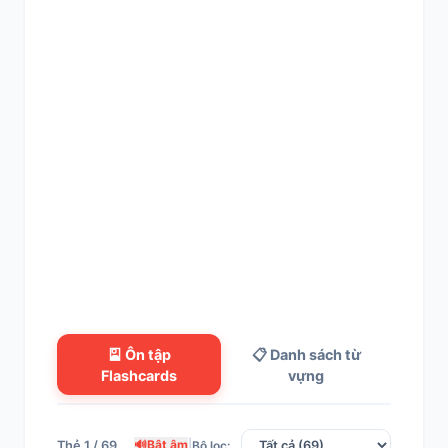
🎴 Ôn tập
📋 Danh sách từ
Flashcards
vựng
🔊
Bật âm
|
Thẻ 1 / 69
Bộ lọc: