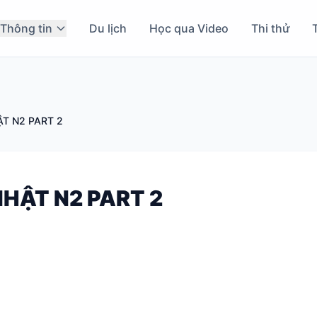
Thông tin
Du lịch
Học qua Video
Thi thử
T N2 PART 2
HẬT N2 PART 2