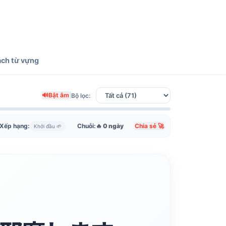
ách từ vựng
🔊
Bật âm
|
Bộ lọc:
Xếp hạng:
Chuỗi:
🔥 0 ngày
Chia sẻ 🚀
Khởi đầu 🌱
JLPT N2
n làm phiền bạn