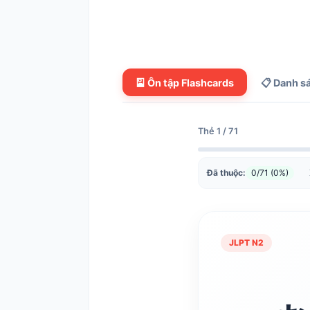
🎴 Ôn tập Flashcards
📋 Danh s
Thẻ 1 / 71
Đã thuộc:
0/71 (0%)
JLPT N2
Xi