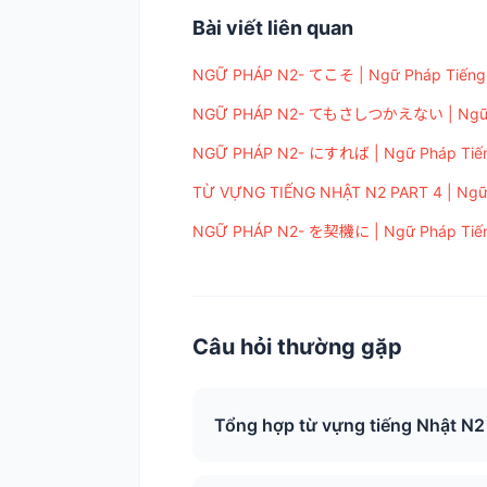
Bài viết liên quan
NGỮ PHÁP N2- てこそ | Ngữ Pháp Tiếng 
NGỮ PHÁP N2- てもさしつかえない | Ngữ Ph
NGỮ PHÁP N2- にすれば | Ngữ Pháp Tiếng
TỪ VỰNG TIẾNG NHẬT N2 PART 4 | Ngữ 
NGỮ PHÁP N2- を契機に | Ngữ Pháp Tiếng
Câu hỏi thường gặp
Tổng hợp từ vựng tiếng Nhật N