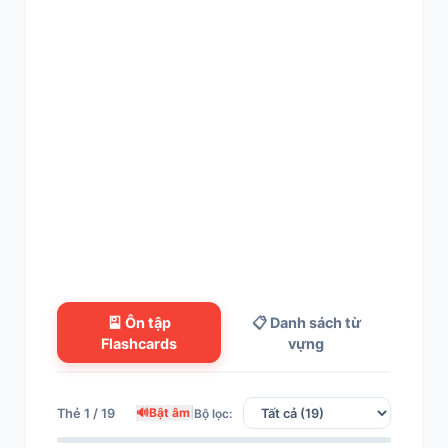
🎴 Ôn tập
📋 Danh sách từ
Flashcards
vựng
🔊
Bật âm
|
Thẻ 1 / 19
Bộ lọc: