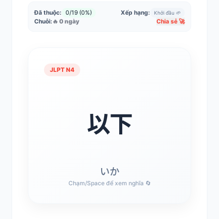
Đã thuộc:
0/19 (0%)
Xếp hạng:
Khởi đầu 🌱
Chuỗi:
🔥 0 ngày
Chia sẻ 🚀
JLPT N4
JLPT N4
Ít hơn, dưới mức
以下
Từ [ 以下 ] (いか) mang ý nghĩa: Ít hơn, dưới
mức. Hãy chú ý cách viết Hán tự và ghép
âm đọc.
いか
Chạm/Space để xem nghĩa 🔄
Chạm/Space để lật lại 🔄