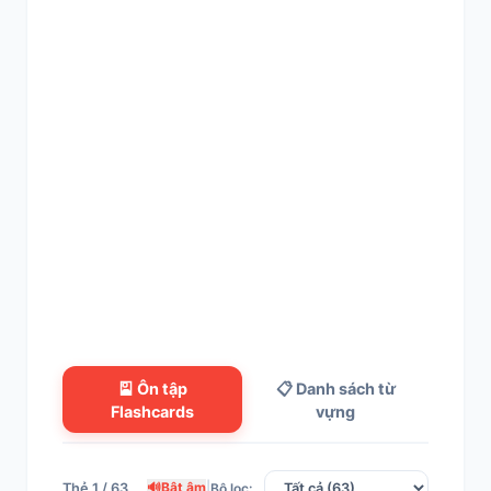
🎴 Ôn tập
📋 Danh sách từ
Flashcards
vựng
🔊
Bật âm
|
Thẻ 1 / 63
Bộ lọc: