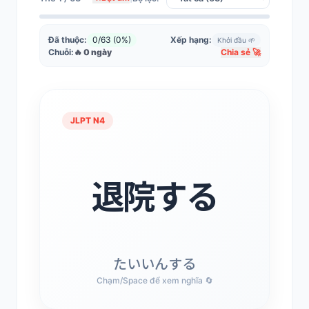
Đã thuộc:
0/63 (0%)
Xếp hạng:
Khởi đầu 🌱
Chuỗi:
🔥 0 ngày
Chia sẻ 🚀
JLPT N4
JLPT N4
Xuất viện
退院する
Từ [ 退院する ] (たいいんする) mang ý
nghĩa: Xuất viện. Hãy chú ý cách viết Hán
tự và ghép âm đọc.
たいいんする
Chạm/Space để xem nghĩa 🔄
Chạm/Space để lật lại 🔄