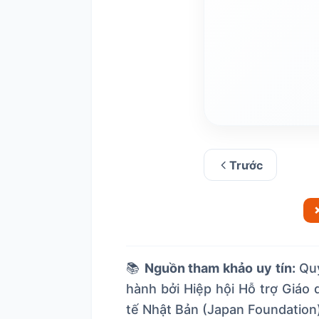
Từ [ 葉 ] (は) mang 
Trước
📚
Nguồn tham khảo uy tín:
Quy
hành bởi Hiệp hội Hỗ trợ Giáo
tế Nhật Bản (Japan Foundation)