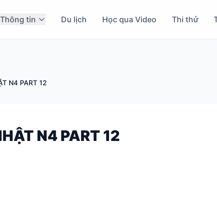
Thông tin
Du lịch
Học qua Video
Thi thử
T N4 PART 12
HẬT N4 PART 12