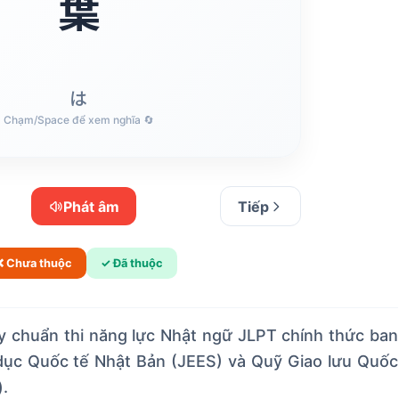
葉
ý nghĩa: Lá cây. Hãy chú ý cách viết Hán tự và ghép
âm đọc.
は
Chạm/Space để xem nghĩa 🔄
Chạm/Space để lật lại 🔄
Phát âm
Tiếp
❌ Chưa thuộc
✓ Đã thuộc
 chuẩn thi năng lực Nhật ngữ JLPT chính thức ban
 dục Quốc tế Nhật Bản (JEES) và Quỹ Giao lưu Quốc
.