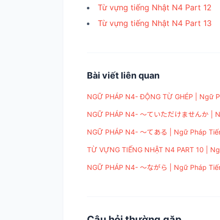
Từ vựng tiếng Nhật N4 Part 12
Từ vựng tiếng Nhật N4 Part 13
Bài viết liên quan
NGỮ PHÁP N4- ĐỘNG TỪ GHÉP | Ngữ Phá
NGỮ PHÁP N4- ～ていただけませんか | Ngữ P
NGỮ PHÁP N4- ～てある | Ngữ Pháp Tiếng
TỪ VỰNG TIẾNG NHẬT N4 PART 10 | Ngữ
NGỮ PHÁP N4- ～ながら | Ngữ Pháp Tiếng
Câu hỏi thường gặp