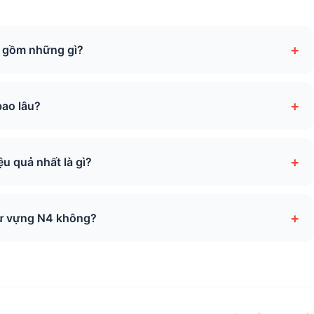
+
4 gồm những gì?
+
bao lâu?
+
u quả nhất là gì?
+
 từ vựng N4 không?