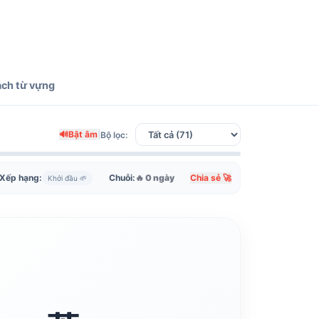
ách từ vựng
🔊
Bật âm
|
Bộ lọc:
Xếp hạng:
Chuỗi:
🔥 0 ngày
Chia sẻ 🚀
Khởi đầu 🌱
JLPT N4
Lá cây