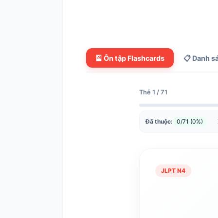
🎴 Ôn tập Flashcards
📋 Danh s
Thẻ 1 / 71
Đã thuộc:
0/71 (0%)
JLPT N4