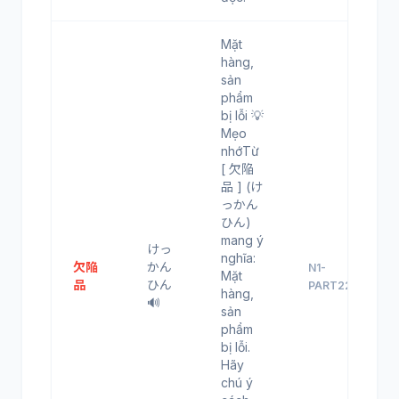
Mặt
hàng,
sản
phẩm
bị lỗi 💡
Mẹo
nhớTừ
[ 欠陥
品 ] (け
っかん
ひん)
mang ý
けっ
nghĩa:
欠陥
かん
N1-
Mặt
品
ひん
PART22
hàng,
🔊
sản
phẩm
bị lỗi.
Hãy
chú ý