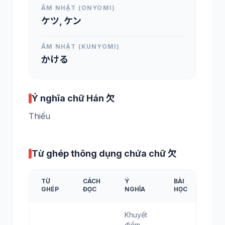
ÂM NHẬT (ONYOMI)
ケツ, ケン
ÂM NHẬT (KUNYOMI)
かける
Ý nghĩa chữ Hán 欠
Thiếu
Từ ghép thông dụng chứa chữ 欠
TỪ
CÁCH
Ý
BÀI
GHÉP
ĐỌC
NGHĨA
HỌC
Khuyết
điểm,