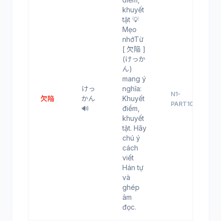
khuyết
tật 💡
Mẹo
nhớTừ
[ 欠陥 ]
(けっか
ん)
mang ý
けっ
nghĩa:
N1-
欠陥
かん
Khuyết
PART10
🔊
điểm,
khuyết
tật. Hãy
chú ý
cách
viết
Hán tự
và
ghép
âm
đọc.