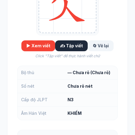
▶️ Xem viết
✍️ Tập viết
🔄 Vẽ lại
Click "Tập viết" để thực hành viết chữ
Bộ thủ
— Chưa rõ (Chưa rõ)
Số nét
Chưa rõ nét
Cấp độ JLPT
N3
Âm Hán Việt
KHIẾM