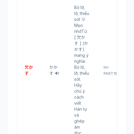
Bỏ lỡ,
lỡ, thiếu
sót 💡
Mẹo
nhớTừ
[ 欠か
す ] (か
かす)
mang ý
nghĩa:
欠か
かか
Bỏ lỡ,
N1-
す
す 🔊
lỡ, thiếu
PART15
sót.
Hãy
chú ý
cách
viết
Hán tự
và
ghép
âm
đọc.