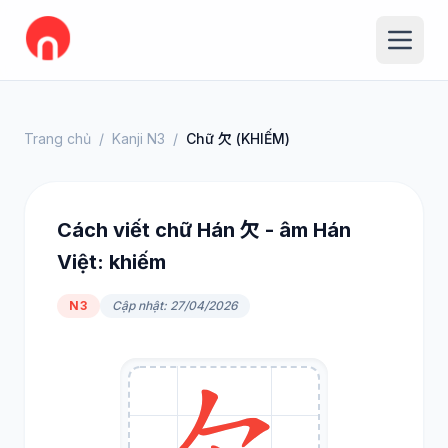
Trang chủ
/
Kanji N3
/
Chữ 欠 (KHIẾM)
Cách viết chữ Hán 欠 - âm Hán
Việt: khiếm
N3
Cập nhật: 27/04/2026