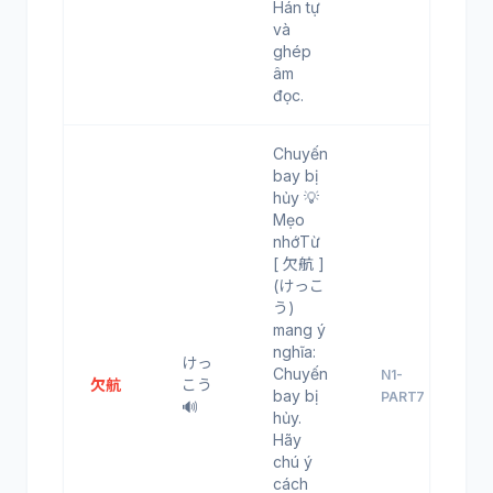
Hán tự
và
ghép
âm
đọc.
Chuyến
bay bị
hủy 💡
Mẹo
nhớTừ
[ 欠航 ]
(けっこ
う)
mang ý
nghĩa:
けっ
Chuyến
N1-
欠航
こう
bay bị
PART7
🔊
hủy.
Hãy
chú ý
cách