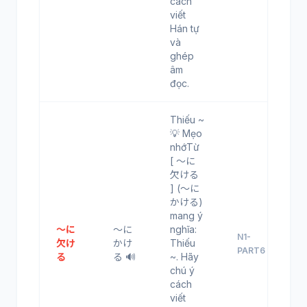
cách
viết
Hán tự
và
ghép
âm
đọc.
Thiếu ~
💡 Mẹo
nhớTừ
[ ～に
欠ける
] (～に
かける)
mang ý
～に
～に
nghĩa:
N1-
欠け
かけ
Thiếu
PART6
る
る 🔊
~. Hãy
chú ý
cách
viết