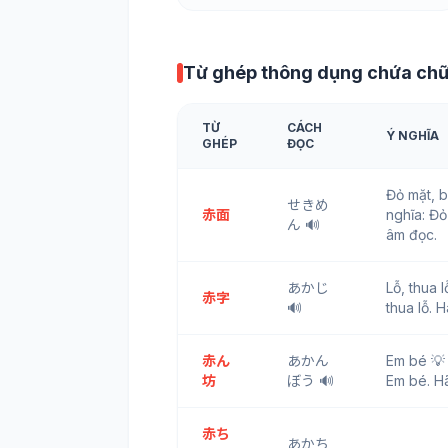
Từ ghép thông dụng chứa ch
TỪ
CÁCH
Ý NGHĨA
GHÉP
ĐỌC
Đỏ mặt, 
せきめ
赤面
nghĩa: Đỏ
ん 🔊
âm đọc.
あかじ
Lỗ, thua
赤字
🔊
thua lỗ. 
赤ん
あかん
Em bé 
坊
ぼう 🔊
Em bé. H
赤ち
あかち