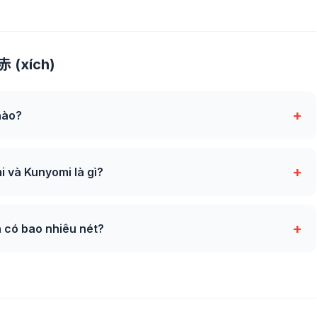
赤 (xích)
+
nào?
+
 và Kunyomi là gì?
+
à có bao nhiêu nét?