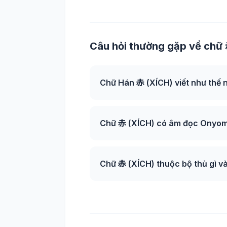
Câu hỏi thường gặp về chữ 
Chữ Hán 赤 (XÍCH) viết như thế 
Chữ 赤 (XÍCH) có âm đọc Onyomi
Chữ 赤 (XÍCH) thuộc bộ thủ gì v