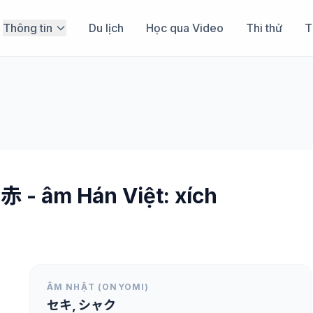
Thông tin
Du lịch
Học qua Video
Thi thử
T
赤 - âm Hán Việt: xích
ÂM NHẬT (ONYOMI)
セキ, シャク