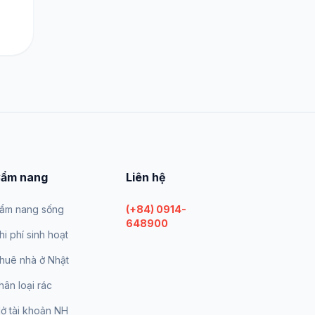
ẩm nang
Liên hệ
ẩm nang sống
(+84) 0914-
648900
hi phí sinh hoạt
huê nhà ở Nhật
hân loại rác
ở tài khoản NH