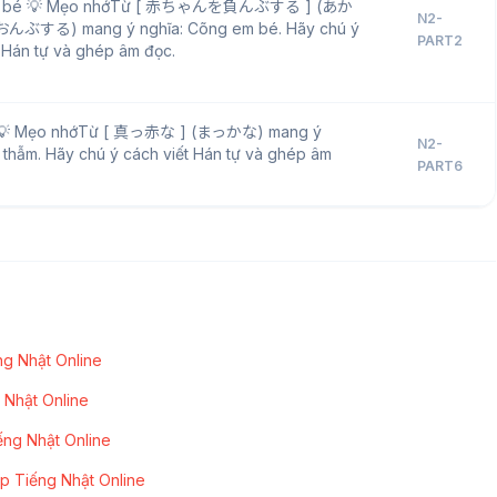
m bé 💡 Mẹo nhớTừ [ 赤ちゃんを負んぶする ] (あか
N2-
する) mang ý nghĩa: Cõng em bé. Hãy chú ý
PART2
 Hán tự và ghép âm đọc.
 💡 Mẹo nhớTừ [ 真っ赤な ] (まっかな) mang ý
N2-
 thẫm. Hãy chú ý cách viết Hán tự và ghép âm
PART6
g Nhật Online
 Nhật Online
ếng Nhật Online
p Tiếng Nhật Online