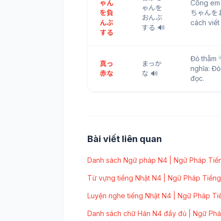
ゃん
Cõng e
ゃんを
を負
ちゃんをおんぶ
おんぶ
んぶ
cách viết
する 🔊
する
Đỏ thẫm
真っ
まっか
nghĩa: Đỏ
赤な
な 🔊
đọc.
Bài viết liên quan
Danh sách Ngữ pháp N4 | Ngữ Pháp Tiến
Từ vựng tiếng Nhật N4 | Ngữ Pháp Tiếng
Luyện nghe tiếng Nhật N4 | Ngữ Pháp Ti
Danh sách chữ Hán N4 đầy đủ | Ngữ Phá