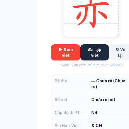
▶️ Xem
✍️ Tập
🔄 Vẽ
viết
viết
lại
Click "Tập viết" để thực hành viết chữ
Bộ thủ
— Chưa rõ (Chưa
rõ)
Số nét
Chưa rõ nét
Cấp độ JLPT
N4
Âm Hán Việt
XÍCH