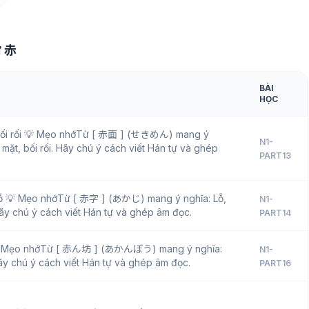
ữ 赤
BÀI
HỌC
bối rối 💡 Mẹo nhớTừ [ 赤面 ] (せきめん) mang ý
N1-
 mặt, bối rối. Hãy chú ý cách viết Hán tự và ghép
PART13
 lỗ 💡 Mẹo nhớTừ [ 赤字 ] (あかじ) mang ý nghĩa: Lỗ,
N1-
Hãy chú ý cách viết Hán tự và ghép âm đọc.
PART14
 Mẹo nhớTừ [ 赤ん坊 ] (あかんぼう) mang ý nghĩa:
N1-
ãy chú ý cách viết Hán tự và ghép âm đọc.
PART16