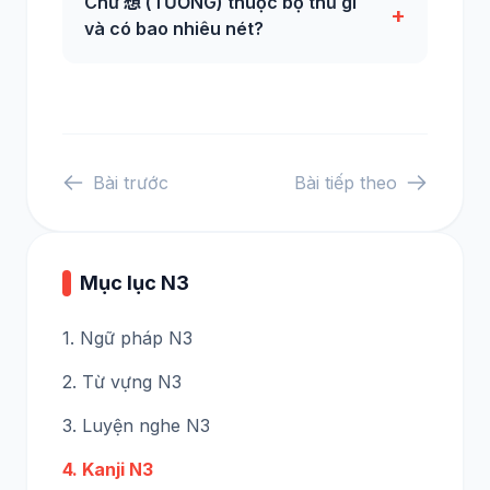
Chữ 想 (TƯỞNG) thuộc bộ thủ gì
+
và có bao nhiêu nét?
Bài trước
Bài tiếp theo
Mục lục N3
1. Ngữ pháp N3
2. Từ vựng N3
3. Luyện nghe N3
4. Kanji N3