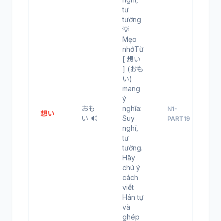
tư
tưởng
💡
Mẹo
nhớTừ
[ 想い
] (おも
い)
mang
ý
おも
nghĩa:
N1-
想い
い 🔊
Suy
PART19
nghĩ,
tư
tưởng.
Hãy
chú ý
cách
viết
Hán tự
và
ghép