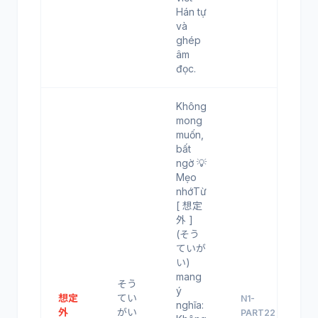
Hán tự
và
ghép
âm
đọc.
Không
mong
muốn,
bất
ngờ 💡
Mẹo
nhớTừ
[ 想定
外 ]
(そう
ていが
い)
mang
そう
ý
想定
てい
N1-
nghĩa:
外
がい
PART22