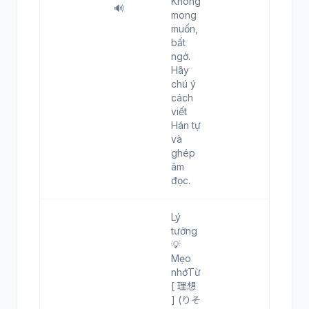
Không
🔊
mong
muốn,
bất
ngờ.
Hãy
chú ý
cách
viết
Hán tự
và
ghép
âm
đọc.
Lý
tưởng
💡
Mẹo
nhớTừ
[ 理想
] (りそ