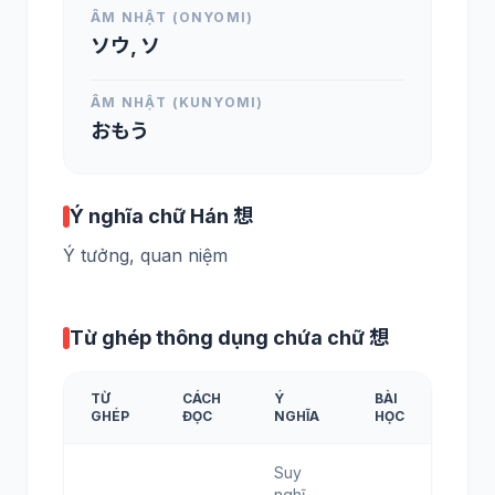
ÂM NHẬT (ONYOMI)
ソウ, ソ
ÂM NHẬT (KUNYOMI)
おもう
Ý nghĩa chữ Hán 想
Ý tưởng, quan niệm
Từ ghép thông dụng chứa chữ 想
TỪ
CÁCH
Ý
BÀI
GHÉP
ĐỌC
NGHĨA
HỌC
Suy
nghĩ,