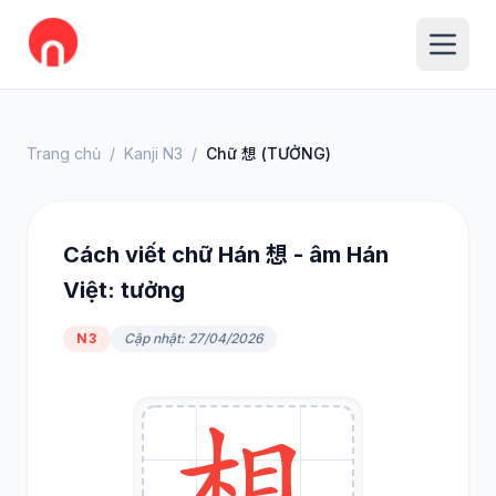
Trang chủ
/
Kanji N3
/
Chữ 想 (TƯỞNG)
Cách viết chữ Hán 想 - âm Hán
Việt: tưởng
N3
Cập nhật: 27/04/2026