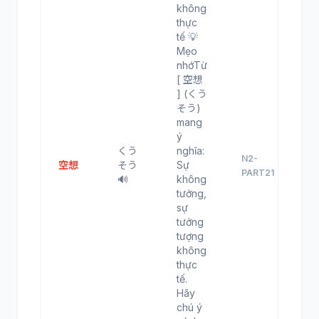
không
thực
tế 💡
Mẹo
nhớTừ
[ 空想
] (くう
そう)
mang
ý
くう
nghĩa:
N2-
空想
そう
Sự
PART21
🔊
không
tưởng,
sự
tưởng
tượng
không
thực
tế.
Hãy
chú ý