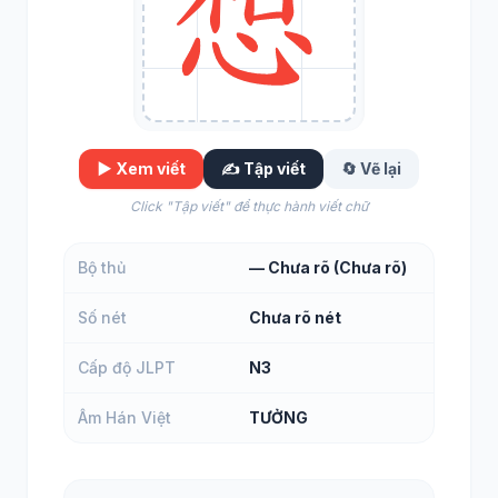
▶️ Xem viết
✍️ Tập viết
🔄 Vẽ lại
Click "Tập viết" để thực hành viết chữ
Bộ thủ
— Chưa rõ (Chưa rõ)
Số nét
Chưa rõ nét
Cấp độ JLPT
N3
Âm Hán Việt
TƯỞNG