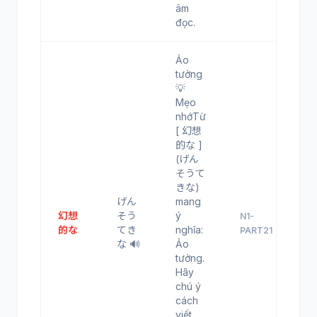
âm
đọc.
Ảo
tưởng
💡
Mẹo
nhớTừ
[ 幻想
的な ]
(げん
そうて
きな)
げん
mang
幻想
そう
ý
N1-
的な
てき
nghĩa:
PART21
な 🔊
Ảo
tưởng.
Hãy
chú ý
cách
viết