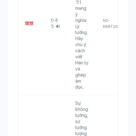
う)
mang
ý
りそ
nghĩa:
N2-
理想
う 🔊
Lý
PART20
tưởng.
Hãy
chú ý
cách
viết
Hán tự
và
ghép
âm
đọc.
Sự
không
tưởng,
sự
tưởng
tượng