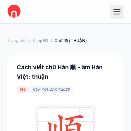
Trang chủ
/
Kanji N3
/
Chữ 順 (THUẬN)
Cách viết chữ Hán 順 - âm Hán
Việt: thuận
N3
Cập nhật: 27/04/2026