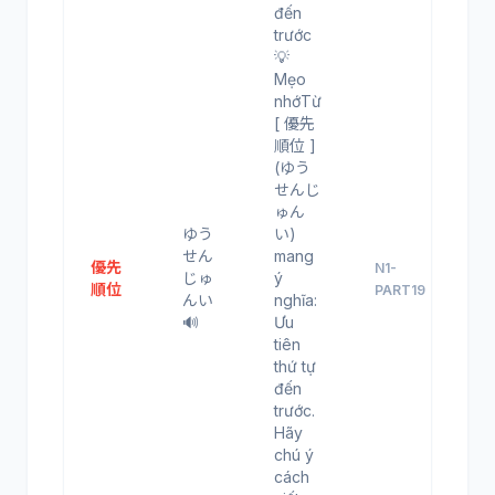
đến
trước
💡
Mẹo
nhớTừ
[ 優先
順位 ]
(ゆう
せんじ
ゅん
ゆう
い)
せん
mang
優先
N1-
じゅ
ý
順位
PART19
んい
nghĩa:
🔊
Ưu
tiên
thứ tự
đến
trước.
Hãy
chú ý
cách