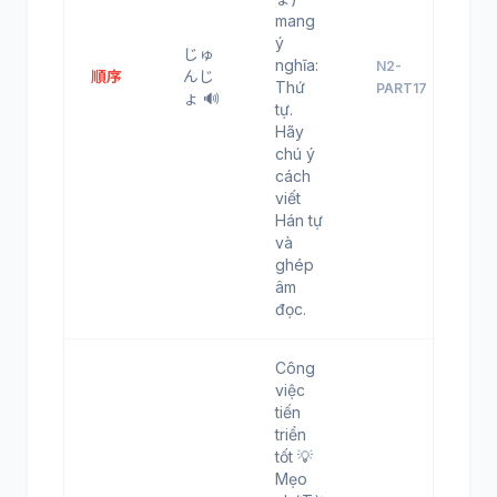
mang
ý
じゅ
nghĩa:
N2-
順序
んじ
Thứ
PART17
ょ 🔊
tự.
Hãy
chú ý
cách
viết
Hán tự
và
ghép
âm
đọc.
Công
việc
tiến
triển
tốt 💡
Mẹo