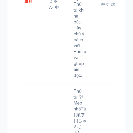
筆順
じゅ
Thứ
PART20
ん 🔊
tự khi
hạ
bút.
Hãy
chú ý
cách
viết
Hán tự
và
ghép
âm
đọc.
Thứ
tự 💡
Mẹo
nhớTừ
[ 順序
] (じゅ
んじ
ょ)