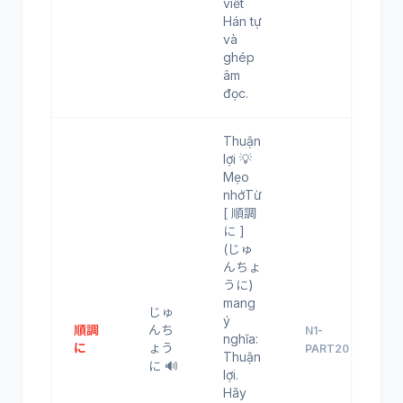
viết
Hán tự
và
ghép
âm
đọc.
Thuận
lợi 💡
Mẹo
nhớTừ
[ 順調
に ]
(じゅ
んちょ
うに)
mang
じゅ
ý
順調
んち
N1-
nghĩa:
に
ょう
PART20
Thuận
に 🔊
lợi.
Hãy