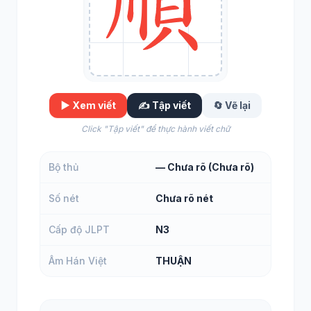
▶️ Xem viết
✍️ Tập viết
🔄 Vẽ lại
Click "Tập viết" để thực hành viết chữ
Bộ thủ
— Chưa rõ (Chưa rõ)
Số nét
Chưa rõ nét
Cấp độ JLPT
N3
Âm Hán Việt
THUẬN