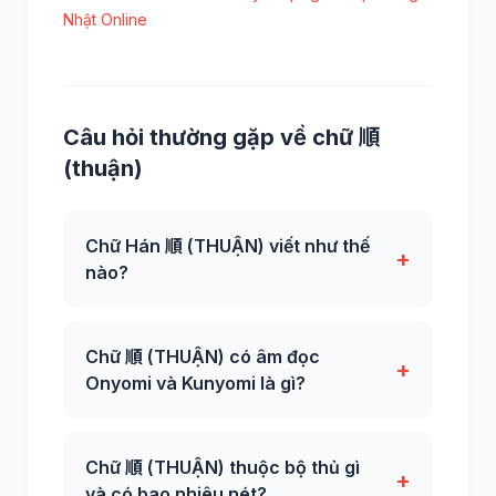
Nhật Online
Câu hỏi thường gặp về chữ 順
(thuận)
Chữ Hán 順 (THUẬN) viết như thế
+
nào?
Chữ 順 (THUẬN) có âm đọc
+
Onyomi và Kunyomi là gì?
Chữ 順 (THUẬN) thuộc bộ thủ gì
+
và có bao nhiêu nét?