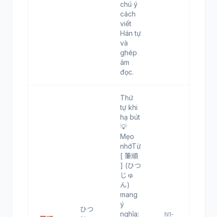
chú ý
cách
viết
Hán tự
và
ghép
âm
đọc.
Thứ
tự khi
hạ bút
💡
Mẹo
nhớTừ
[ 筆順
] (ひつ
じゅ
ん)
mang
ý
ひつ
nghĩa:
N1-