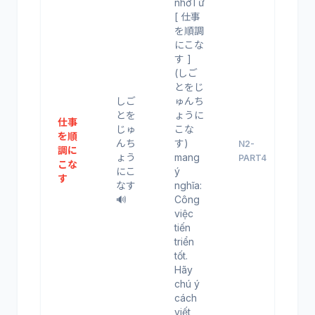
nhớTừ
[ 仕事
を順調
にこな
す ]
(しご
とをじ
しご
ゅんち
とを
ょうに
仕事
じゅ
こな
を順
んち
す)
N2-
調に
ょう
mang
PART4
こな
にこ
ý
す
なす
nghĩa:
🔊
Công
việc
tiến
triển
tốt.
Hãy
chú ý
cách
viết