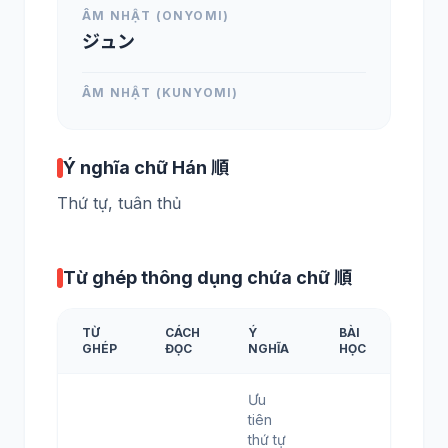
ÂM NHẬT (ONYOMI)
ジュン
ÂM NHẬT (KUNYOMI)
Ý nghĩa chữ Hán 順
Thứ tự, tuân thủ
Từ ghép thông dụng chứa chữ 順
TỪ
CÁCH
Ý
BÀI
GHÉP
ĐỌC
NGHĨA
HỌC
Ưu
tiên
thứ tự