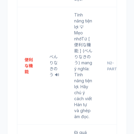
Tính
năng tiện
lợi 💡
Mẹo
nhớTừ [
便利な機
能 ] (べん
べん
りなきの
便利
りな
う) mang
N2-
な機
きの
ý nghĩa:
PART4
能
う 🔊
Tính
năng tiện
lợi. Hãy
chú ý
cách viết
Hán tự
và ghép
âm đọc.
Đi quá