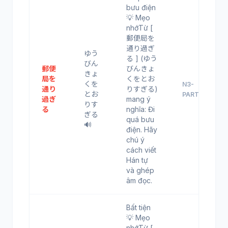
bưu điện
💡 Mẹo
nhớTừ [
郵便局を
通り過ぎ
ゆう
る ] (ゆう
びん
郵便
びんきょ
きょ
局を
くをとお
くを
N3-
通り
りすぎる)
とお
PART33
過ぎ
mang ý
りす
る
nghĩa: Đi
ぎる
quá bưu
🔊
điện. Hãy
chú ý
cách viết
Hán tự
và ghép
âm đọc.
Bất tiện
💡 Mẹo
nhớTừ [