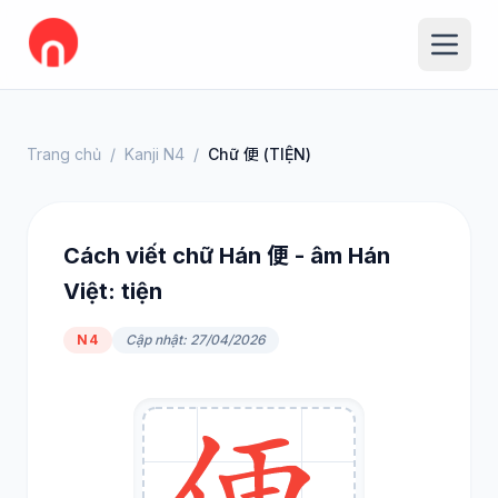
Trang chủ
/
Kanji N4
/
Chữ 便 (TIỆN)
Cách viết chữ Hán 便 - âm Hán
Việt: tiện
N4
Cập nhật: 27/04/2026