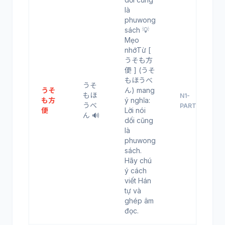
là
phuwong
sách 💡
Mẹo
nhớTừ [
うそも方
便 ] (うそ
もほうべ
うそ
うそ
ん) mang
もほ
N1-
も方
ý nghĩa:
うべ
PART18
便
Lời nói
ん 🔊
dối cũng
là
phuwong
sách.
Hãy chú
ý cách
viết Hán
tự và
ghép âm
đọc.