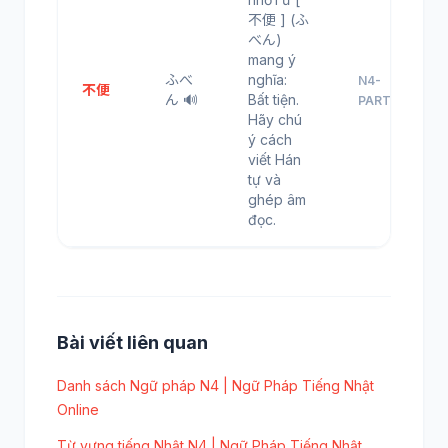
不便 ] (ふ
べん)
mang ý
ふべ
nghĩa:
N4-
不便
ん 🔊
Bất tiện.
PART12
Hãy chú
ý cách
viết Hán
tự và
ghép âm
đọc.
Bài viết liên quan
Danh sách Ngữ pháp N4 | Ngữ Pháp Tiếng Nhật
Online
Từ vựng tiếng Nhật N4 | Ngữ Pháp Tiếng Nhật