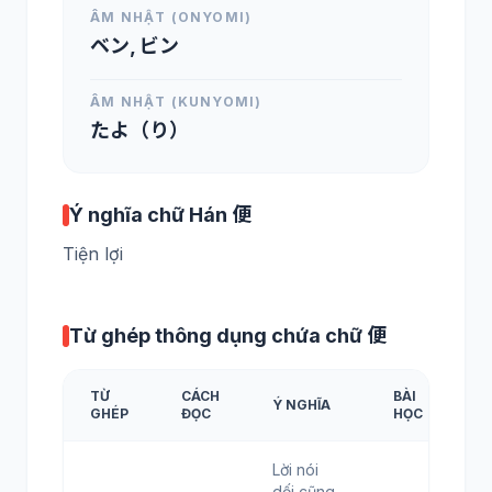
ÂM NHẬT (ONYOMI)
ベン, ビン
ÂM NHẬT (KUNYOMI)
たよ（り）
Ý nghĩa chữ Hán 便
Tiện lợi
Từ ghép thông dụng chứa chữ 便
TỪ
CÁCH
BÀI
Ý NGHĨA
GHÉP
ĐỌC
HỌC
Lời nói
dối cũng