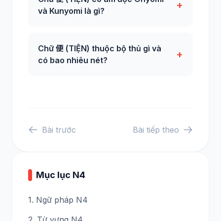
+
và Kunyomi là gì?
Chữ 便 (TIỆN) thuộc bộ thủ gì và
+
có bao nhiêu nét?
Bài trước
Bài tiếp theo
Mục lục N4
1. Ngữ pháp N4
2. Từ vựng N4