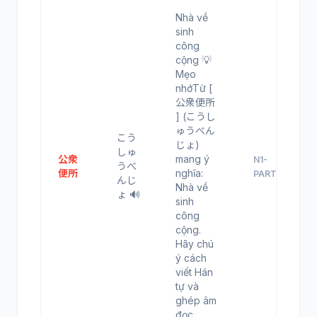
Nhà về
sinh
công
cộng 💡
Mẹo
nhớTừ [
公衆便所
] (こうし
ゅうべん
こう
じょ)
しゅ
公衆
mang ý
N1-
うべ
便所
nghĩa:
PART21
んじ
Nhà về
ょ 🔊
sinh
công
cộng.
Hãy chú
ý cách
viết Hán
tự và
ghép âm
đọc.