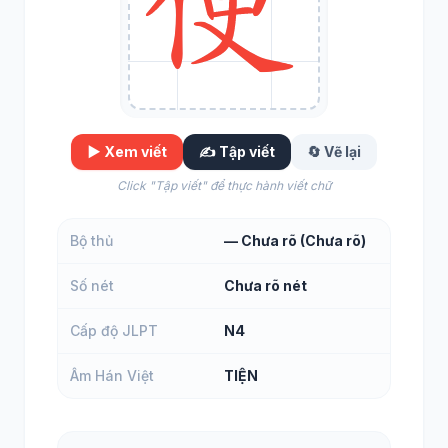
▶️ Xem viết
✍️ Tập viết
🔄 Vẽ lại
Click "Tập viết" để thực hành viết chữ
Bộ thủ
— Chưa rõ (Chưa rõ)
Số nét
Chưa rõ nét
Cấp độ JLPT
N4
Âm Hán Việt
TIỆN