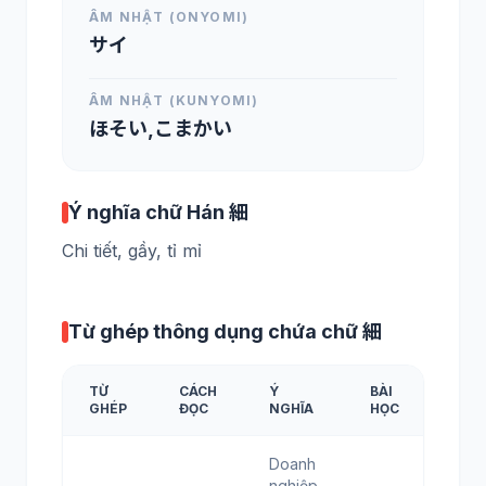
ÂM NHẬT (ONYOMI)
サイ
ÂM NHẬT (KUNYOMI)
ほそい,こまかい
Ý nghĩa chữ Hán 細
Chi tiết, gầy, tỉ mỉ
Từ ghép thông dụng chứa chữ 細
TỪ
CÁCH
Ý
BÀI
GHÉP
ĐỌC
NGHĨA
HỌC
Doanh
nghiệp