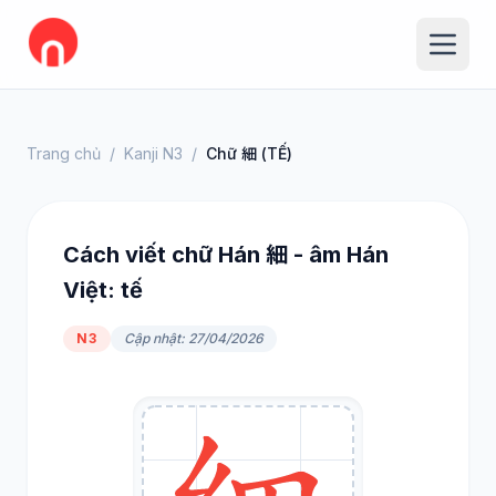
Trang chủ
/
Kanji N3
/
Chữ 細 (TẾ)
Cách viết chữ Hán 細 - âm Hán
Việt: tế
N3
Cập nhật: 27/04/2026