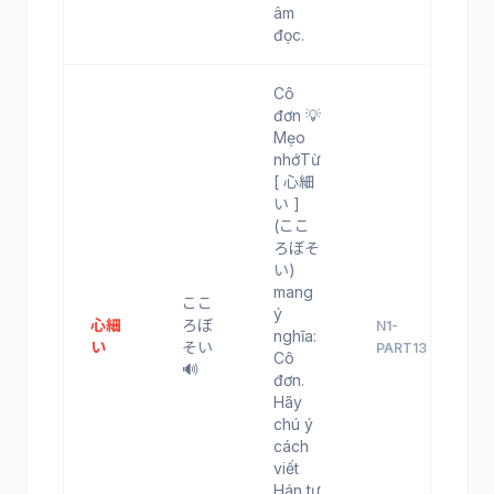
âm
đọc.
Cô
đơn 💡
Mẹo
nhớTừ
[ 心細
い ]
(ここ
ろぼそ
い)
mang
ここ
ý
心細
ろぼ
N1-
nghĩa:
い
そい
PART13
Cô
🔊
đơn.
Hãy
chú ý
cách
viết
Hán tự