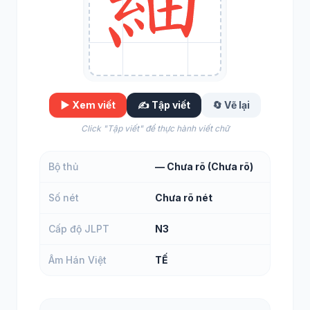
▶️ Xem viết
✍️ Tập viết
🔄 Vẽ lại
Click "Tập viết" để thực hành viết chữ
Bộ thủ
— Chưa rõ (Chưa rõ)
Số nét
Chưa rõ nét
Cấp độ JLPT
N3
Âm Hán Việt
TẾ