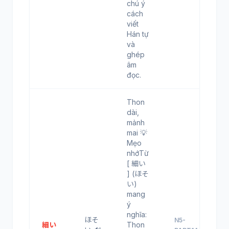
chú ý
cách
viết
Hán tự
và
ghép
âm
đọc.
Thon
dài,
mảnh
mai 💡
Mẹo
nhớTừ
[ 細い
] (ほそ
い)
mang
ý
nghĩa:
ほそ
N5-
細い
Thon