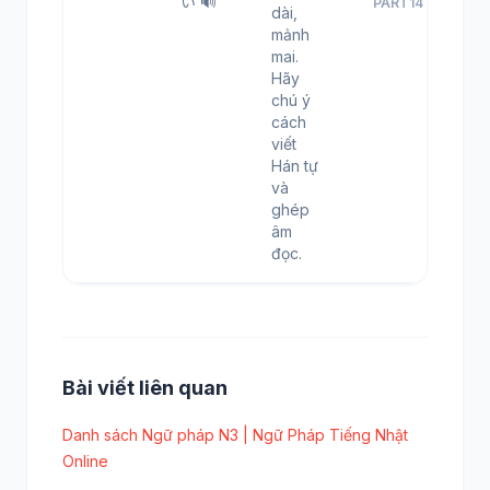
い 🔊
PART14
dài,
mảnh
mai.
Hãy
chú ý
cách
viết
Hán tự
và
ghép
âm
đọc.
Bài viết liên quan
Danh sách Ngữ pháp N3 | Ngữ Pháp Tiếng Nhật
Online