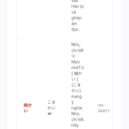
viết
Hán tự
và
ghép
âm
đọc.
Nhỏ,
chi tiết
💡
Mẹo
nhớTừ
[ 細か
い ]
(こま
かい)
mang
こま
ý
細か
N4-
かい
nghĩa:
い
PART7
🔊
Nhỏ,
chi tiết.
Hãy