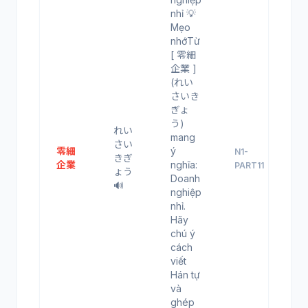
nhỉ 💡
Mẹo
nhớTừ
[ 零細
企業 ]
(れい
さいき
ぎょ
う)
れい
mang
さい
零細
ý
N1-
きぎ
企業
nghĩa:
PART11
ょう
Doanh
🔊
nghiệp
nhỉ.
Hãy
chú ý
cách
viết
Hán tự
và
ghép