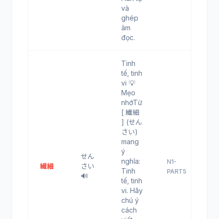
và
ghép
âm
đọc.
Tinh
tế, tinh
vi 💡
Mẹo
nhớTừ
[ 繊細
] (せん
さい)
mang
ý
せん
nghĩa:
N1-
繊細
さい
Tinh
PART5
🔊
tế, tinh
vi. Hãy
chú ý
cách