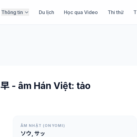
Thông tin
Du lịch
Học qua Video
Thi thử
T
早 - âm Hán Việt: tảo
ÂM NHẬT (ONYOMI)
ソウ, サッ