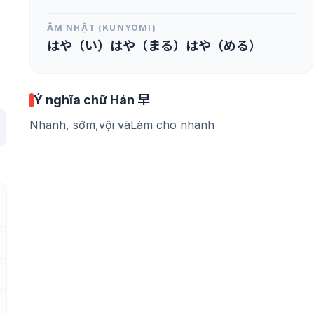
ÂM NHẬT (KUNYOMI)
はや（い）はや（まる）はや（める）
Ý nghĩa chữ Hán 早
Nhanh, sớm,vội vãLàm cho nhanh