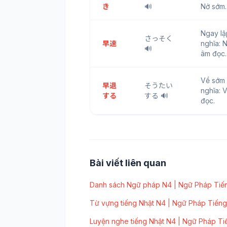
き
🔊
Nở sớm.
Ngay l
さっそく
早速
nghĩa: 
🔊
âm đọc.
Về sớm
早退
そうたい
nghĩa: 
する
する 🔊
đọc.
Bài viết liên quan
Danh sách Ngữ pháp N4 | Ngữ Pháp Tiến
Từ vựng tiếng Nhật N4 | Ngữ Pháp Tiếng
Luyện nghe tiếng Nhật N4 | Ngữ Pháp Ti