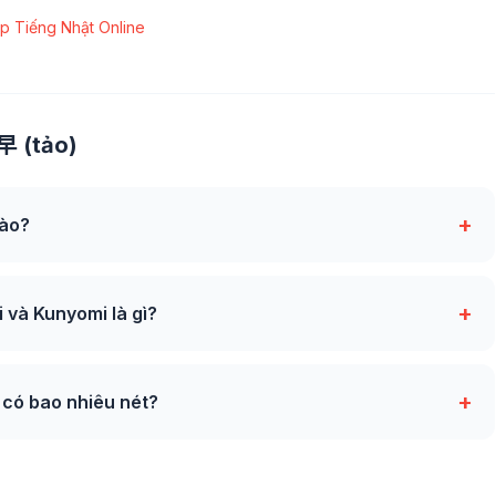
p Tiếng Nhật Online
早 (tảo)
+
nào?
+
và Kunyomi là gì?
+
 có bao nhiêu nét?