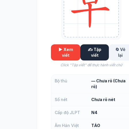
▶️ Xem
✍️ Tập
🔄 Vẽ
viết
viết
lại
Click "Tập viết" để thực hành viết chữ
Bộ thủ
— Chưa rõ (Chưa
rõ)
Số nét
Chưa rõ nét
Cấp độ JLPT
N4
Âm Hán Việt
TẢO