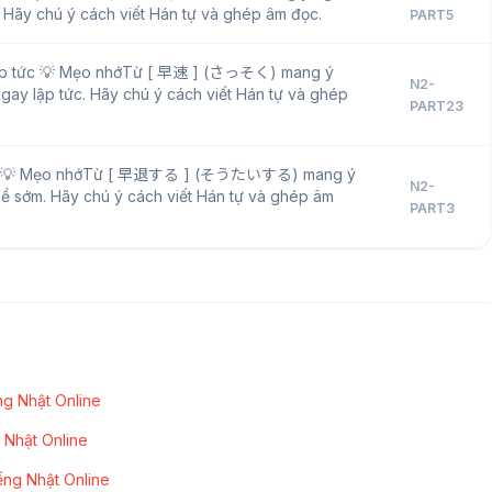
 Hãy chú ý cách viết Hán tự và ghép âm đọc.
PART5
ập tức 💡 Mẹo nhớTừ [ 早速 ] (さっそく) mang ý
N2-
Ngay lập tức. Hãy chú ý cách viết Hán tự và ghép
PART23
 💡 Mẹo nhớTừ [ 早退する ] (そうたいする) mang ý
N2-
Về sớm. Hãy chú ý cách viết Hán tự và ghép âm
PART3
g Nhật Online
 Nhật Online
ếng Nhật Online