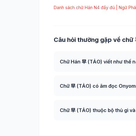
Danh sách chữ Hán N4 đầy đủ | Ngữ Phá
Câu hỏi thường gặp về chữ 
Chữ Hán 早 (TẢO) viết như thế 
Chữ 早 (TẢO) có âm đọc Onyomi 
Chữ 早 (TẢO) thuộc bộ thủ gì và