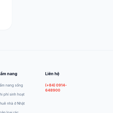
ẩm nang
Liên hệ
ẩm nang sống
(+84) 0914-
648900
hi phí sinh hoạt
huê nhà ở Nhật
hân loại rác