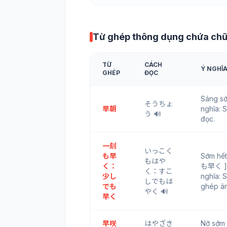
Từ ghép thông dụng chứa ch
TỪ
CÁCH
Ý NGHĨ
GHÉP
ĐỌC
Sáng s
そうちょ
早朝
nghĩa: 
う 🔊
đọc.
一刻
いっこく
も早
Sớm hế
もはや
く：
も早く 
く：すこ
少し
nghĩa: 
しでもは
でも
ghép â
やく 🔊
早く
早咲
はやざき
Nở sớm