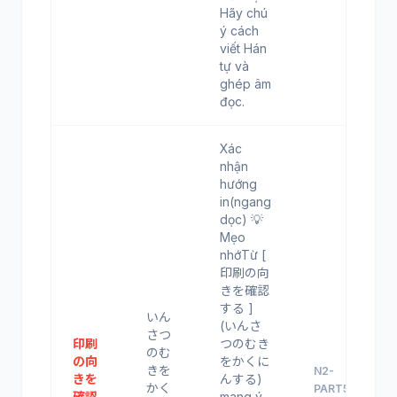
Hãy chú
ý cách
viết Hán
tự và
ghép âm
đọc.
Xác
nhận
hướng
in(ngang
dọc) 💡
Mẹo
nhớTừ [
印刷の向
きを確認
する ]
いん
(いんさ
さつ
印刷
つのむき
のむ
の向
をかくに
きを
N2-
きを
んする)
かく
PART5
確認
mang ý