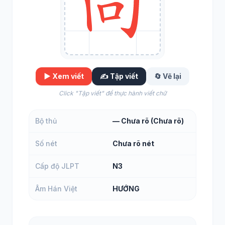
▶️ Xem viết
✍️ Tập viết
🔄 Vẽ lại
Click "Tập viết" để thực hành viết chữ
Bộ thủ
— Chưa rõ (Chưa rõ)
Số nét
Chưa rõ nét
Cấp độ JLPT
N3
Âm Hán Việt
HƯỚNG