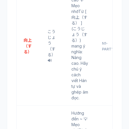
Mẹo
nhớTừ [
向上（す
る） ]
(こうじ
こう
ょう（す
じょ
向上
る）)
う
N1-
（す
mang ý
（す
PART12
る）
nghĩa:
る）
Nâng
🔊
cao. Hãy
chú ý
cách
viết Hán
tự và
ghép âm
đọc.
Hướng
đến ~ 💡
Mẹo