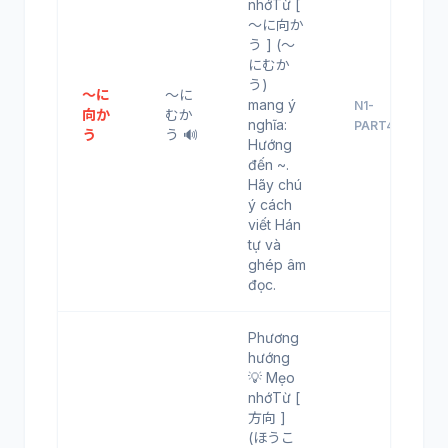
nhớTừ [
～に向か
う ] (～
にむか
う)
～に
～に
mang ý
N1-
向か
むか
nghĩa:
PART4
う
う 🔊
Hướng
đến ~.
Hãy chú
ý cách
viết Hán
tự và
ghép âm
đọc.
Phương
hướng
💡 Mẹo
nhớTừ [
方向 ]
(ほうこ