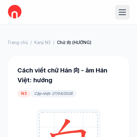
Trang chủ
/
Kanji N3
/
Chữ 向 (HƯỚNG)
Cách viết chữ Hán 向 - âm Hán
Việt: hướng
N3
Cập nhật: 27/04/2026