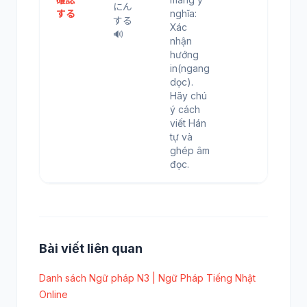
にん
する
nghĩa:
する
Xác
🔊
nhận
hướng
in(ngang
dọc).
Hãy chú
ý cách
viết Hán
tự và
ghép âm
đọc.
Bài viết liên quan
Danh sách Ngữ pháp N3 | Ngữ Pháp Tiếng Nhật
Online