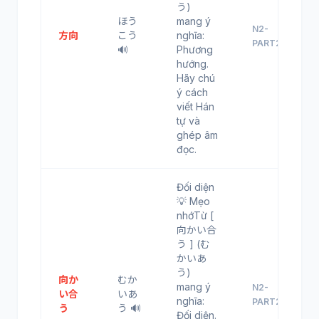
う)
ほう
mang ý
N2-
方向
こう
nghĩa:
PART21
🔊
Phương
hướng.
Hãy chú
ý cách
viết Hán
tự và
ghép âm
đọc.
Đối diện
💡 Mẹo
nhớTừ [
向かい合
う ] (む
かいあ
う)
向か
むか
mang ý
N2-
い合
いあ
nghĩa:
PART22
う
う 🔊
Đối diện.