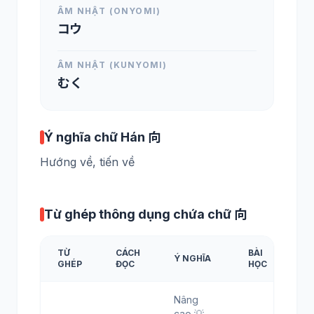
ÂM NHẬT (ONYOMI)
コウ
ÂM NHẬT (KUNYOMI)
むく
Ý nghĩa chữ Hán 向
Hướng về, tiến về
Từ ghép thông dụng chứa chữ 向
TỪ
CÁCH
BÀI
Ý NGHĨA
GHÉP
ĐỌC
HỌC
Nâng
cao 💡