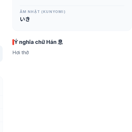
ÂM NHẬT (KUNYOMI)
いき
Ý nghĩa chữ Hán 息
Hơi thở