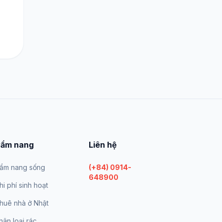
ẩm nang
Liên hệ
ẩm nang sống
(+84) 0914-
648900
hi phí sinh hoạt
huê nhà ở Nhật
hân loại rác