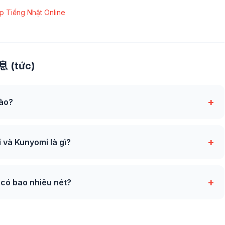
p Tiếng Nhật Online
息 (tức)
+
nào?
+
và Kunyomi là gì?
+
 có bao nhiêu nét?