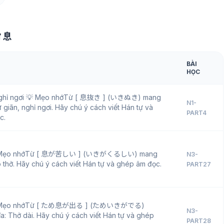
ữ 息
BÀI
HỌC
nghỉ ngơi 💡 Mẹo nhớTừ [ 息抜き ] (いきぬき) mang
N1-
 giãn, nghỉ ngơi. Hãy chú ý cách viết Hán tự và
PART4
c.
 Mẹo nhớTừ [ 息が苦しい ] (いきがくるしい) mang
N3-
ó thở. Hãy chú ý cách viết Hán tự và ghép âm đọc.
PART27
💡 Mẹo nhớTừ [ ため息が出る ] (ためいきがでる)
N3-
a: Thở dài. Hãy chú ý cách viết Hán tự và ghép
PART28