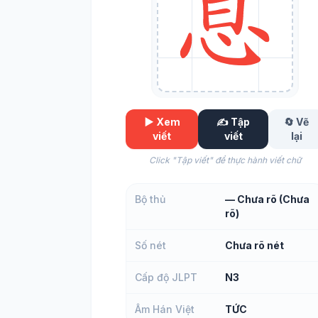
▶️ Xem
✍️ Tập
🔄 Vẽ
viết
viết
lại
Click "Tập viết" để thực hành viết chữ
Bộ thủ
— Chưa rõ (Chưa
rõ)
Số nét
Chưa rõ nét
Cấp độ JLPT
N3
Âm Hán Việt
TỨC