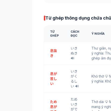
Từ ghép thông dụng chứa ch
TỪ
CÁCH
Ý NGHĨA
GHÉP
ĐỌC
いき
Thư giãn, 
息抜
ぬき
ý nghĩa: Thư
き
🔊
ghép âm đọ
いき
息が
がく
Khó thở 
苦し
るし
ý nghĩa: Kh
い
い 🔊
ため
ため
Thở dài 
いき
息が
mang ý nghĩ
がで