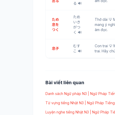
出る
âm đọc.
る 🔊
ため
ため
Thở dài 
いき
息を
mang ý nghĩ
がつ
つく
âm đọc.
く 🔊
むす
Con trai 
息子
こ 🔊
trai. Hãy c
Bài viết liên quan
Danh sách Ngữ pháp N3 | Ngữ Pháp Tiến
Từ vựng tiếng Nhật N3 | Ngữ Pháp Tiếng
Luyện nghe tiếng Nhật N3 | Ngữ Pháp Ti