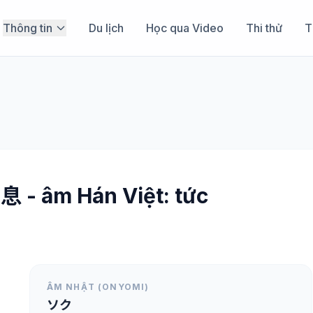
Thông tin
Du lịch
Học qua Video
Thi thử
T
息 - âm Hán Việt: tức
ÂM NHẬT (ONYOMI)
ソク