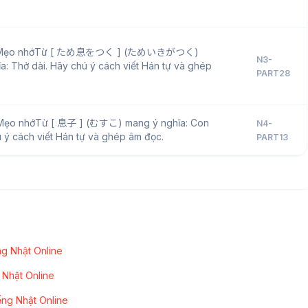
💡 Mẹo nhớTừ [ ため息をつく ] (ためいきがつく)
N3-
a: Thở dài. Hãy chú ý cách viết Hán tự và ghép
PART28
 Mẹo nhớTừ [ 息子 ] (むすこ) mang ý nghĩa: Con
N4-
hú ý cách viết Hán tự và ghép âm đọc.
PART13
g Nhật Online
 Nhật Online
ếng Nhật Online