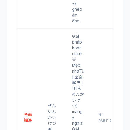
và
ghép
âm
đọc.
Giải
pháp
hoàn
chỉnh
💡
Mẹo
nhớTừ
[ 全面
解決 ]
(ぜん
めんか
いけ
ぜん
つ)
めん
mang
全面
N1-
かい
ý
解決
PART12
けつ
nghĩa:
🔊
Giải