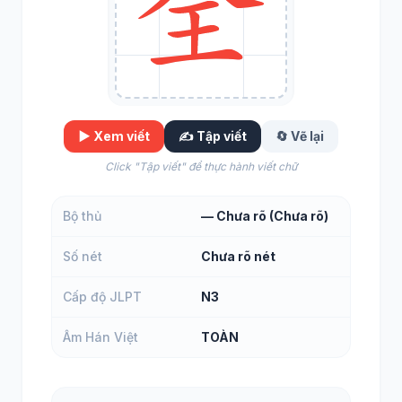
▶️ Xem viết
✍️ Tập viết
🔄 Vẽ lại
Click "Tập viết" để thực hành viết chữ
Bộ thủ
— Chưa rõ (Chưa rõ)
Số nét
Chưa rõ nét
Cấp độ JLPT
N3
Âm Hán Việt
TOÀN