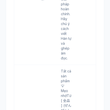
pháp
hoàn
chỉnh.
Hãy
chú ý
cách
viết
Hán tự
và
ghép
âm
đọc.
Tất cả
sản
phẩm
💡
Mẹo
nhớTừ
[ 全品
] (ぜん