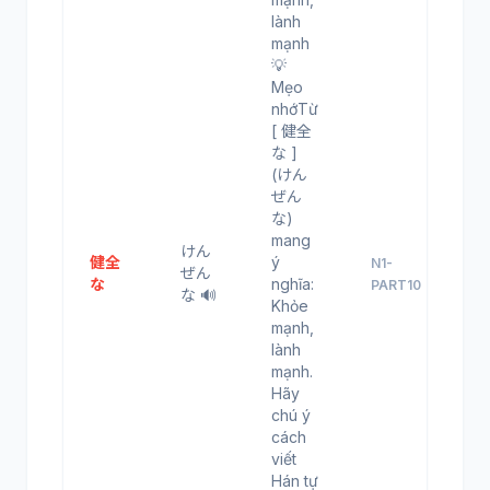
lành
mạnh
💡
Mẹo
nhớTừ
[ 健全
な ]
(けん
ぜん
な)
mang
けん
健全
ý
N1-
ぜん
な
nghĩa:
PART10
な 🔊
Khỏe
mạnh,
lành
mạnh.
Hãy
chú ý
cách
viết
Hán tự