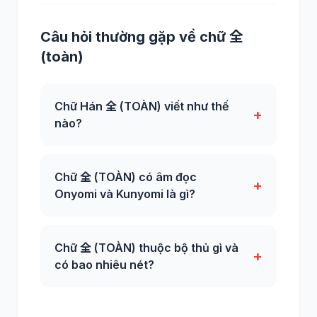
Câu hỏi thường gặp về chữ 全
(toàn)
Chữ Hán 全 (TOÀN) viết như thế
+
nào?
Chữ 全 (TOÀN) có âm đọc
+
Onyomi và Kunyomi là gì?
Chữ 全 (TOÀN) thuộc bộ thủ gì và
+
có bao nhiêu nét?