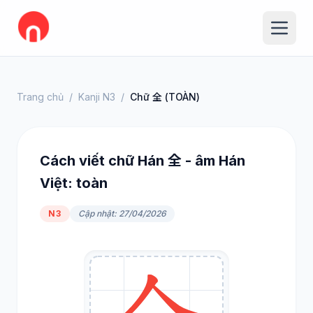
Trang chủ
/
Kanji N3
/
Chữ 全 (TOÀN)
Cách viết chữ Hán 全 - âm Hán
Việt: toàn
N3
Cập nhật: 27/04/2026