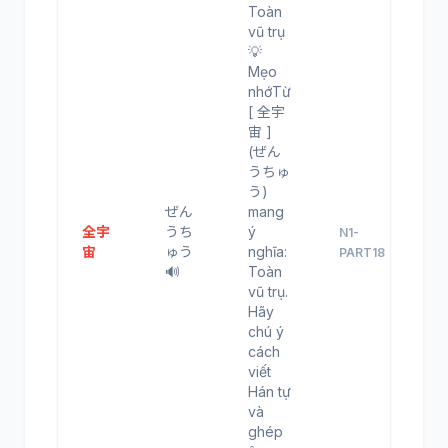
Toàn
vũ trụ
💡
Mẹo
nhớTừ
[ 全宇
宙 ]
(ぜん
うちゅ
う)
ぜん
mang
全宇
うち
ý
N1-
宙
ゅう
nghĩa:
PART18
🔊
Toàn
vũ trụ.
Hãy
chú ý
cách
viết
Hán tự
và
ghép