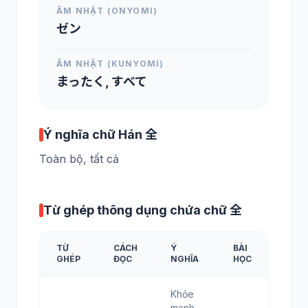
ÂM NHẬT (ONYOMI)
ゼン
ÂM NHẬT (KUNYOMI)
まったく, すべて
Ý nghĩa chữ Hán 全
Toàn bộ, tất cả
Từ ghép thông dụng chứa chữ 全
TỪ
CÁCH
Ý
BÀI
GHÉP
ĐỌC
NGHĨA
HỌC
Khỏe
mạnh,