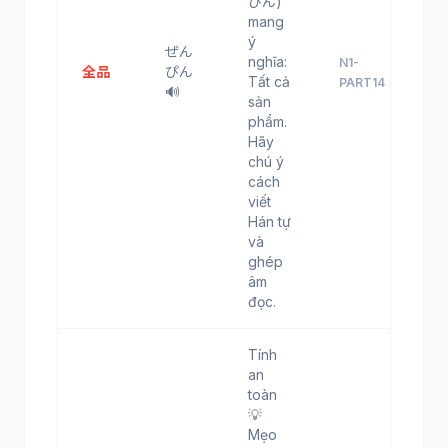
ぴん)
mang
ý
ぜん
nghĩa:
N1-
全品
ぴん
Tất cả
PART14
🔊
sản
phẩm.
Hãy
chú ý
cách
viết
Hán tự
và
ghép
âm
đọc.
Tính
an
toàn
💡
Mẹo