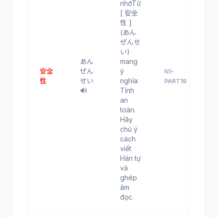
nhớTừ
[ 安全
性 ]
(あん
ぜんせ
い)
あん
mang
安全
ぜん
ý
N1-
性
せい
nghĩa:
PART18
🔊
Tính
an
toàn.
Hãy
chú ý
cách
viết
Hán tự
và
ghép
âm
đọc.