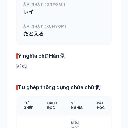
ÂM NHẬT (ONYOMI)
レイ
ÂM NHẬT (KUNYOMI)
たとえる
Ý nghĩa chữ Hán 例
Ví dụ
Từ ghép thông dụng chứa chữ 例
TỪ
CÁCH
Ý
BÀI
GHÉP
ĐỌC
NGHĨA
HỌC
Điều
lệ 💡