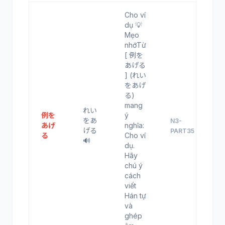
Cho ví
dụ 💡
Mẹo
nhớTừ
[ 例を
あげる
] (れい
をあげ
る)
mang
れい
例を
ý
をあ
N3-
あげ
nghĩa:
げる
PART35
る
Cho ví
🔊
dụ.
Hãy
chú ý
cách
viết
Hán tự
và
ghép