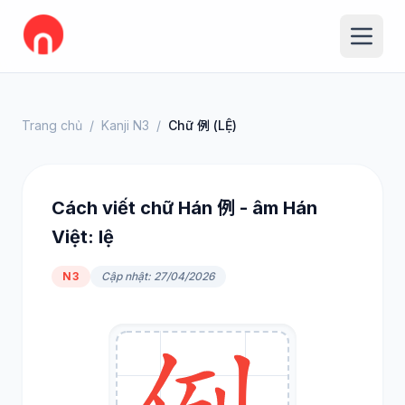
Trang chủ
/
Kanji N3
/
Chữ 例 (LỆ)
Cách viết chữ Hán 例 - âm Hán
Việt: lệ
N3
Cập nhật: 27/04/2026