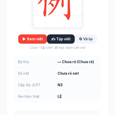
▶️ Xem viết
✍️ Tập viết
🔄 Vẽ lại
Click "Tập viết" để thực hành viết chữ
Bộ thủ
— Chưa rõ (Chưa rõ)
Số nét
Chưa rõ nét
Cấp độ JLPT
N3
Âm Hán Việt
LỆ