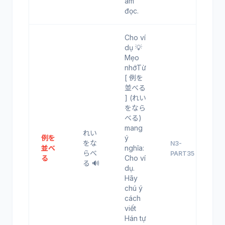
âm
đọc.
Cho ví
dụ 💡
Mẹo
nhớTừ
[ 例を
並べる
] (れい
をなら
べる)
mang
れい
例を
ý
をな
N3-
並べ
nghĩa:
らべ
PART35
る
Cho ví
る 🔊
dụ.
Hãy
chú ý
cách
viết
Hán tự