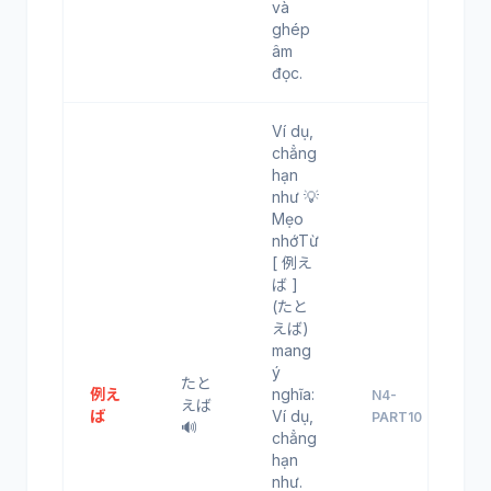
và
ghép
âm
đọc.
Ví dụ,
chẳng
hạn
như 💡
Mẹo
nhớTừ
[ 例え
ば ]
(たと
えば)
mang
ý
たと
例え
nghĩa:
N4-
えば
ば
Ví dụ,
PART10
🔊
chẳng
hạn
như.