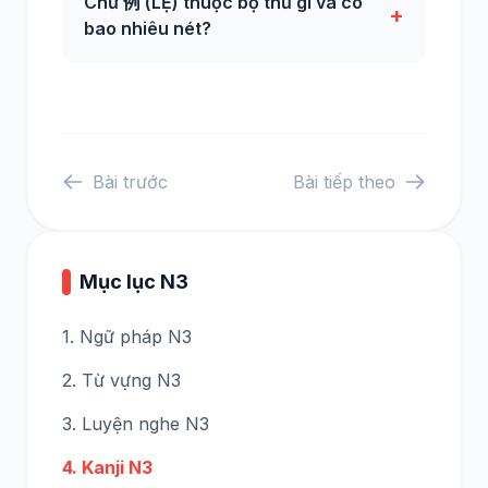
Chữ 例 (LỆ) thuộc bộ thủ gì và có
+
bao nhiêu nét?
Bài trước
Bài tiếp theo
Mục lục N3
1. Ngữ pháp N3
2. Từ vựng N3
3. Luyện nghe N3
4. Kanji N3