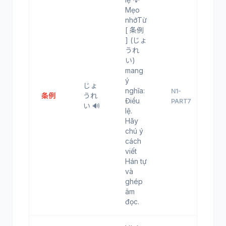
Mẹo
nhớTừ
[ 条例
] (じょ
うれ
い)
mang
ý
じょ
nghĩa:
N1-
条例
うれ
Điều
PART7
い 🔊
lệ.
Hãy
chú ý
cách
viết
Hán tự
và
ghép
âm
đọc.