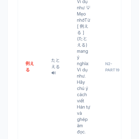
Ví dụ
như 💡
Mẹo
nhớTừ
[ 例え
る ]
(たと
える)
mang
ý
たと
例え
nghĩa:
N2-
える
る
Ví dụ
PART19
🔊
như.
Hãy
chú ý
cách
viết
Hán tự
và
ghép
âm
đọc.