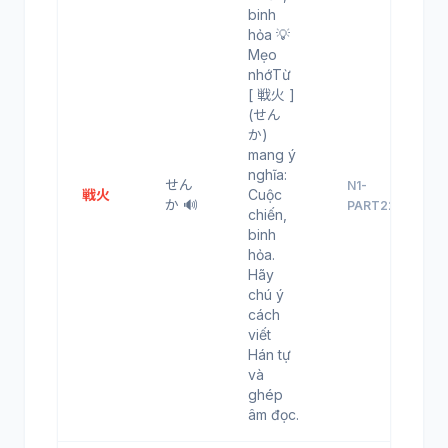
binh
hỏa 💡
Mẹo
nhớTừ
[ 戦火 ]
(せん
か)
mang ý
nghĩa:
せん
N1-
戦火
Cuộc
か 🔊
PART22
chiến,
binh
hỏa.
Hãy
chú ý
cách
viết
Hán tự
và
ghép
âm đọc.