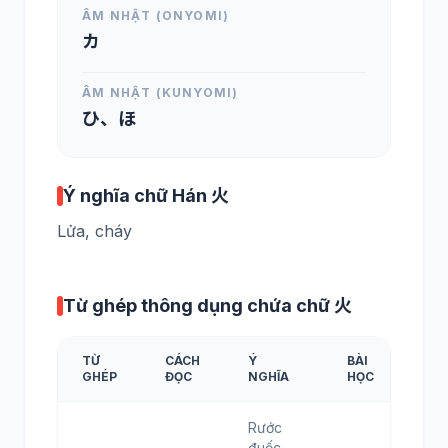
ÂM NHẬT (ONYOMI)
カ
ÂM NHẬT (KUNYOMI)
ひ、ほ
Ý nghĩa chữ Hán 火
Lửa, cháy
Từ ghép thông dụng chứa chữ 火
TỪ
CÁCH
Ý
BÀI
GHÉP
ĐỌC
NGHĨA
HỌC
Rước
đuốc