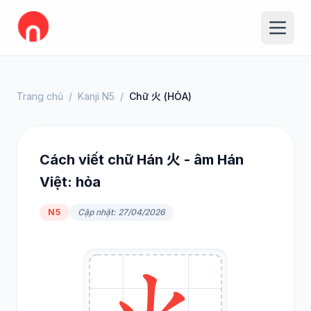
Trang chủ
/
Kanji N5
/
Chữ 火 (HỎA)
Cách viết chữ Hán 火 - âm Hán
Việt: hỏa
N5
Cập nhật: 27/04/2026