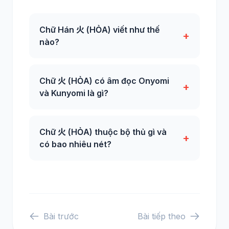
Chữ Hán 火 (HỎA) viết như thế
+
nào?
Chữ 火 (HỎA) có âm đọc Onyomi
+
và Kunyomi là gì?
Chữ 火 (HỎA) thuộc bộ thủ gì và
+
có bao nhiêu nét?
Bài trước
Bài tiếp theo