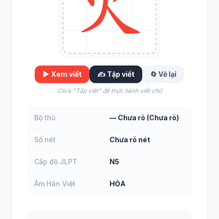
▶️ Xem viết
✍️ Tập viết
🔄 Vẽ lại
Click "Tập viết" để thực hành viết chữ
Bộ thủ
— Chưa rõ (Chưa rõ)
Số nét
Chưa rõ nét
Cấp độ JLPT
N5
Âm Hán Việt
HỎA