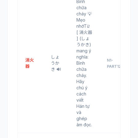
Bình
chữa
cháy 💡
Mẹo
nhớTừ
[ 消火器
] (しょ
うかき)
mang ý
しょ
nghĩa:
消火
N1-
うか
Bình
器
PART12
き 🔊
chữa
cháy.
Hãy
chú ý
cách
viết
Hán tự
và
ghép
âm đọc.