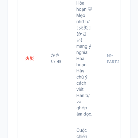
Hỏa
hoạn 💡
Mẹo
nhớTừ
[ 火災 ]
(かさ
い)
mang ý
nghĩa:
かさ
N1-
火災
Hỏa
い 🔊
PART20
hoạn.
Hãy
chú ý
cách
viết
Hán tự
và
ghép
âm đọc.
Cuộc
chiến,