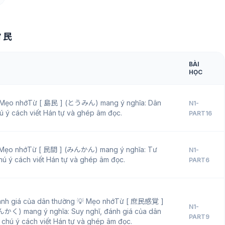
ữ 民
BÀI
HỌC
 Mẹo nhớTừ [ 島民 ] (とうみん) mang ý nghĩa: Dân
N1-
ú ý cách viết Hán tự và ghép âm đọc.
PART16
 Mẹo nhớTừ [ 民間 ] (みんかん) mang ý nghĩa: Tư
N1-
hú ý cách viết Hán tự và ghép âm đọc.
PART6
đánh giá của dân thường 💡 Mẹo nhớTừ [ 庶民感覚 ]
N1-
 mang ý nghĩa: Suy nghĩ, đánh giá của dân
PART9
 chú ý cách viết Hán tự và ghép âm đọc.