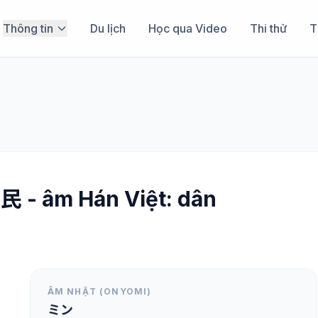
Thông tin
Du lịch
Học qua Video
Thi thử
T
 民 - âm Hán Việt: dân
ÂM NHẬT (ONYOMI)
ミン