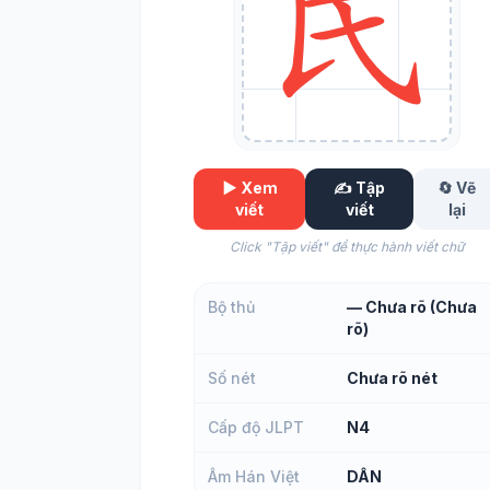
▶️ Xem
✍️ Tập
🔄 Vẽ
viết
viết
lại
Click "Tập viết" để thực hành viết chữ
Bộ thủ
— Chưa rõ (Chưa
rõ)
Số nét
Chưa rõ nét
Cấp độ JLPT
N4
Âm Hán Việt
DÂN