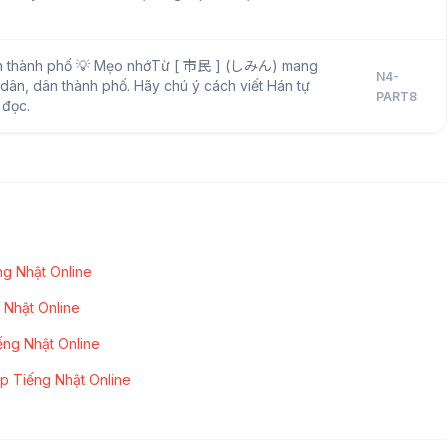
ân thành phố 💡 Mẹo nhớTừ [ 市民 ] (しみん) mang
N4-
 dân, dân thành phố. Hãy chú ý cách viết Hán tự
PART8
 đọc.
g Nhật Online
 Nhật Online
ếng Nhật Online
p Tiếng Nhật Online