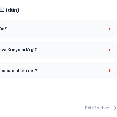
 民 (dân)
+
nào?
+
và Kunyomi là gì?
+
 có bao nhiêu nét?
Bài tiếp theo