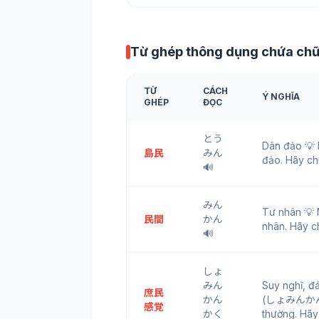
Từ ghép thông dụng chứa ch
TỪ
CÁCH
Ý NGHĨA
GHÉP
ĐỌC
とう
Dân đảo 💡
島民
みん
đảo. Hãy ch
🔊
みん
Tư nhân 💡
民間
かん
nhân. Hãy c
🔊
しょ
みん
Suy nghĩ, 
庶民
かん
(しょみんかんかく)
感覚
かく
thường. Hãy