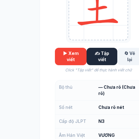
▶️ Xem
✍️ Tập
🔄 Vẽ
viết
viết
lại
Click "Tập viết" để thực hành viết chữ
Bộ thủ
— Chưa rõ (Chưa
rõ)
Số nét
Chưa rõ nét
Cấp độ JLPT
N3
Âm Hán Việt
VƯƠNG