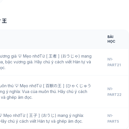
ữ 王
BÀI
HỌC
vương giả 💡 Mẹo nhớTừ [ 王者 ] (おうじゃ) mang
N1-
ua, bậc vương giả. Hãy chú ý cách viết Hán tự và
PART21
ọc.
muôn thú 💡 Mẹo nhớTừ [ 百獣の王 ] (ひゃくじゅう
N1-
 ý nghĩa: Vua của muôn thú. Hãy chú ý cách
PART22
ự và ghép âm đọc.
💡 Mẹo nhớTừ [ 王子 ] (おうじ) mang ý nghĩa:
N1-
Hãy chú ý cách viết Hán tự và ghép âm đọc.
PART5