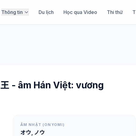
Thông tin
Du lịch
Học qua Video
Thi thử
T
 王 - âm Hán Việt: vương
ÂM NHẬT (ONYOMI)
オウ, ノウ