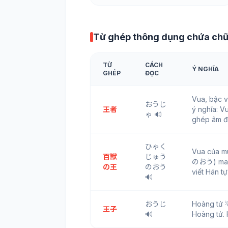
Từ ghép thông dụng chứa ch
TỪ
CÁCH
Ý NGHĨA
GHÉP
ĐỌC
Vua, bậc 
おうじ
王者
ý nghĩa: V
ゃ 🔊
ghép âm đ
ひゃく
Vua của 
百獣
じゅう
のおう) mang
の王
のおう
viết Hán t
🔊
おうじ
Hoàng tử 
王子
🔊
Hoàng tử. 