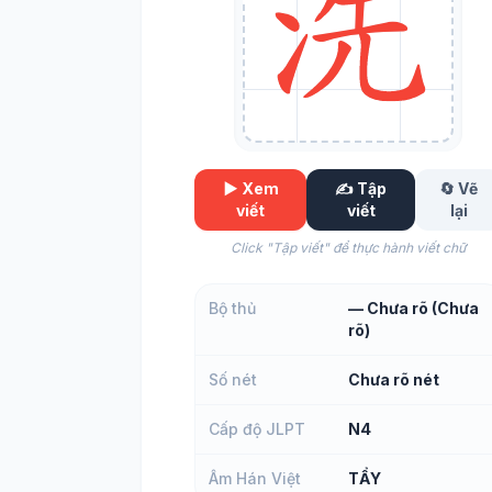
▶️ Xem
✍️ Tập
🔄 Vẽ
viết
viết
lại
Click "Tập viết" để thực hành viết chữ
Bộ thủ
— Chưa rõ (Chưa
rõ)
Số nét
Chưa rõ nét
Cấp độ JLPT
N4
Âm Hán Việt
TẨY