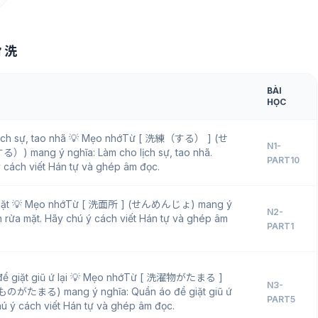
ữ 洗
BÀI
HỌC
lịch sự, tao nhã 💡 Mẹo nhớTừ [ 洗練（する） ] (せ
N1-
 mang ý nghĩa: Làm cho lịch sự, tao nhã.
PART10
 cách viết Hán tự và ghép âm đọc.
 mặt 💡 Mẹo nhớTừ [ 洗面所 ] (せんめんじょ) mang ý
N2-
n rửa mặt. Hãy chú ý cách viết Hán tự và ghép âm
PART1
để giặt giũ ứ lại 💡 Mẹo nhớTừ [ 洗濯物がたまる ]
N3-
がたまる) mang ý nghĩa: Quần áo để giặt giũ ứ
PART5
chú ý cách viết Hán tự và ghép âm đọc.