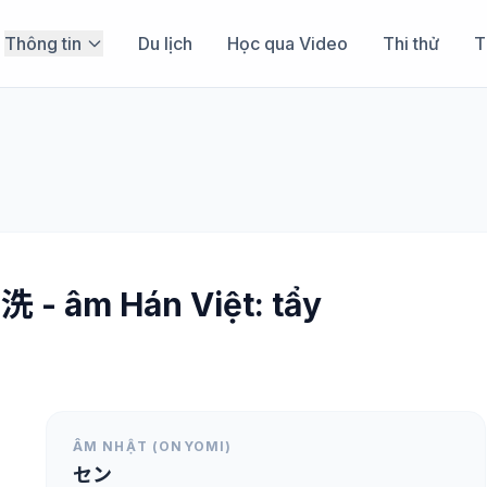
Thông tin
Du lịch
Học qua Video
Thi thử
T
洗 - âm Hán Việt: tẩy
ÂM NHẬT (ONYOMI)
セン