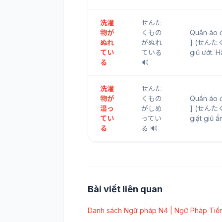
洗濯
せんた
物が
くもの
Quần áo
ぬれ
がぬれ
] (せんたく
てい
ている
giũ ướt. 
る
🔊
洗濯
せんた
物が
くもの
Quần áo
湿っ
がしめ
] (せんたく
てい
ってい
giặt giũ 
る
る 🔊
Bài viết liên quan
Danh sách Ngữ pháp N4 | Ngữ Pháp Tiến