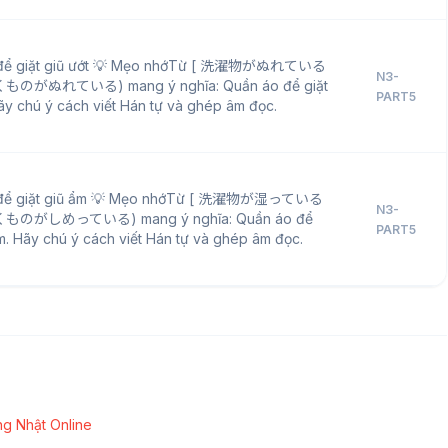
 để giặt giũ ướt 💡 Mẹo nhớTừ [ 洗濯物がぬれている
N3-
ものがぬれている) mang ý nghĩa: Quần áo để giặt
PART5
Hãy chú ý cách viết Hán tự và ghép âm đọc.
 để giặt giũ ẩm 💡 Mẹo nhớTừ [ 洗濯物が湿っている
N3-
ものがしめっている) mang ý nghĩa: Quần áo để
PART5
ẩm. Hãy chú ý cách viết Hán tự và ghép âm đọc.
g Nhật Online