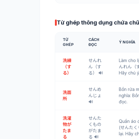
Từ ghép thông dụng chứa ch
TỪ
CÁCH
Ý NGHĨA
GHÉP
ĐỌC
洗練
せんれ
Làm cho 
（す
ん（す
んれん（する）)
る）
る） 🔊
Hãy chú ý
せんめ
Bồn rửa
洗面
んじょ
nghĩa: Bồ
所
🔊
đọc.
洗濯
せんた
Quần áo 
物が
くもの
(せんたくもの
たま
がたま
lại. Hãy 
る
る 🔊