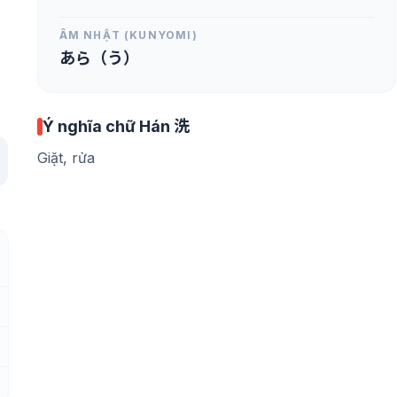
ÂM NHẬT (KUNYOMI)
あら（う）
Ý nghĩa chữ Hán 洗
Giặt, rửa