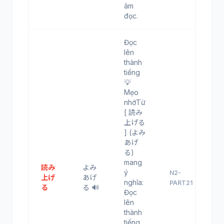
âm
đọc.
Đọc
lên
thành
tiếng
💡
Mẹo
nhớTừ
[ 読み
上げる
] (よみ
あげ
る)
mang
読み
よみ
ý
N2-
上げ
あげ
nghĩa:
PART21
る
る 🔊
Đọc
lên
thành
tiếng.