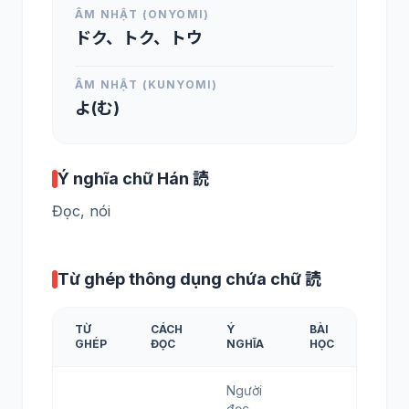
ÂM NHẬT (ONYOMI)
ドク、トク、トウ
ÂM NHẬT (KUNYOMI)
よ(む)
Ý nghĩa chữ Hán 読
Đọc, nói
Từ ghép thông dụng chứa chữ 読
TỪ
CÁCH
Ý
BÀI
GHÉP
ĐỌC
NGHĨA
HỌC
Người
đọc