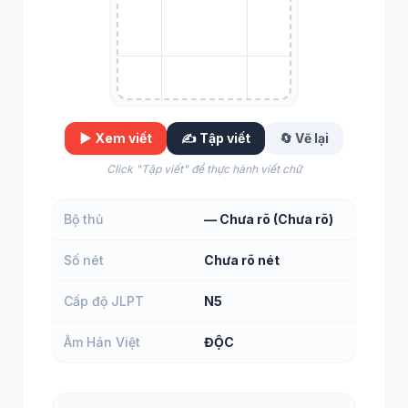
▶️ Xem viết
✍️ Tập viết
🔄 Vẽ lại
Click "Tập viết" để thực hành viết chữ
Bộ thủ
— Chưa rõ (Chưa rõ)
Số nét
Chưa rõ nét
Cấp độ JLPT
N5
Âm Hán Việt
ĐỘC