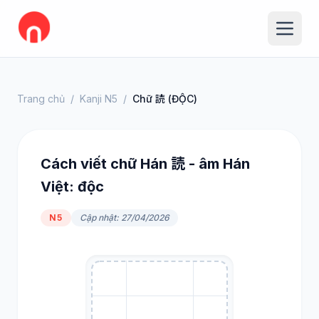
Trang chủ
/
Kanji N5
/
Chữ 読 (ĐỘC)
Cách viết chữ Hán 読 - âm Hán
Việt: độc
N5
Cập nhật: 27/04/2026