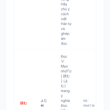
Hãy
chú ý
cách
viết
Hán tự
và
ghép
âm
đọc.
Đọc
💡
Mẹo
nhớTừ
[ 読む
] (よ
む)
mang
ý
よむ
nghĩa:
N5-
読む
🔊
Đọc.
PART16