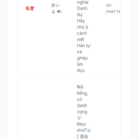
nghĩa:
めい
N1-
名誉
Danh
よ 🔊
PART14
dự.
Hãy
chú ý
cách
viết
Hán tự
và
ghép
âm
đọc.
Nổi
tiếng,
có
danh
vọng
💡
Mẹo
nhớTừ
[ 高名