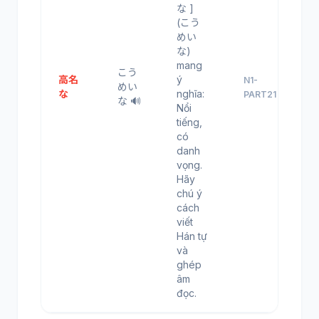
な ]
(こう
めい
な)
mang
こう
高名
ý
N1-
めい
な
nghĩa:
PART21
な 🔊
Nổi
tiếng,
có
danh
vọng.
Hãy
chú ý
cách
viết
Hán tự
và
ghép
âm
đọc.