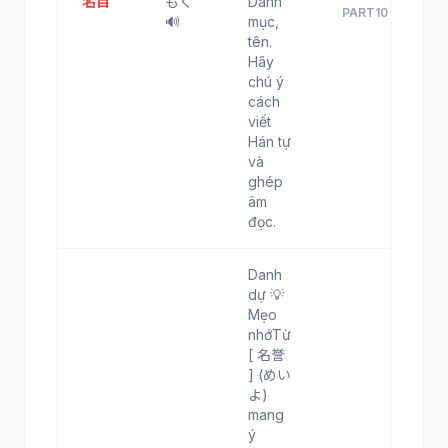
名目
もく
Danh
PART10
🔊
mục,
tên.
Hãy
chú ý
cách
viết
Hán tự
và
ghép
âm
đọc.
Danh
dự 💡
Mẹo
nhớTừ
[ 名誉
] (めい
よ)
mang
ý