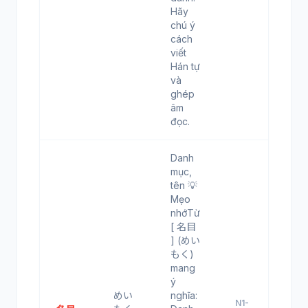
Hãy
chú ý
cách
viết
Hán tự
và
ghép
âm
đọc.
Danh
mục,
tên 💡
Mẹo
nhớTừ
[ 名目
] (めい
もく)
mang
ý
めい
nghĩa:
N1-