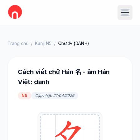
Trang chủ
/
Kanji N5
/
Chữ 名 (DANH)
Cách viết chữ Hán 名 - âm Hán
Việt: danh
N5
Cập nhật: 27/04/2026