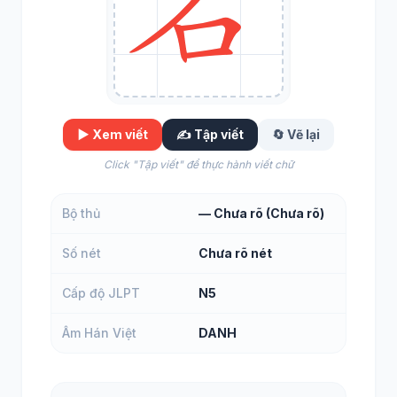
▶️ Xem viết
✍️ Tập viết
🔄 Vẽ lại
Click "Tập viết" để thực hành viết chữ
Bộ thủ
— Chưa rõ (Chưa rõ)
Số nét
Chưa rõ nét
Cấp độ JLPT
N5
Âm Hán Việt
DANH