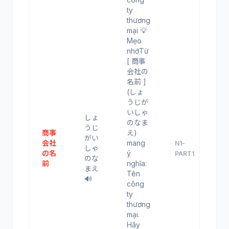
ty
thương
mại 💡
Mẹo
nhớTừ
[ 商事
会社の
名前 ]
(しょ
うじが
いしゃ
しょ
のなま
うじ
商事
え)
がい
会社
mang
N1-
しゃ
の名
ý
PART1
のな
前
nghĩa:
まえ
Tên
🔊
công
ty
thương
mại.
Hãy