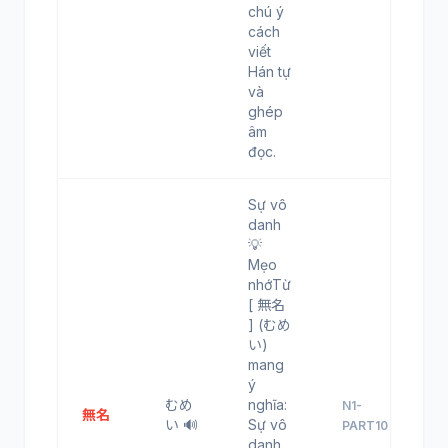
chú ý
cách
viết
Hán tự
và
ghép
âm
đọc.
Sự vô
danh
💡
Mẹo
nhớTừ
[ 無名
] (むめ
い)
mang
ý
むめ
nghĩa:
N1-
無名
い 🔊
Sự vô
PART10
danh.