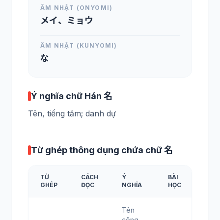
ÂM NHẬT (ONYOMI)
メイ、ミョウ
ÂM NHẬT (KUNYOMI)
な
Ý nghĩa chữ Hán 名
Tên, tiếng tăm; danh dự
Từ ghép thông dụng chứa chữ 名
TỪ
CÁCH
Ý
BÀI
GHÉP
ĐỌC
NGHĨA
HỌC
Tên
công