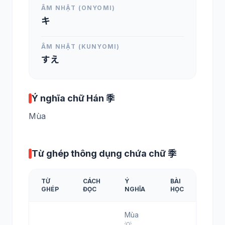
ÂM NHẬT (ONYOMI)
キ
ÂM NHẬT (KUNYOMI)
すえ
Ý nghĩa chữ Hán 季
Mùa
Từ ghép thông dụng chứa chữ 季
TỪ
CÁCH
Ý
BÀI
GHÉP
ĐỌC
NGHĨA
HỌC
Mùa
💡