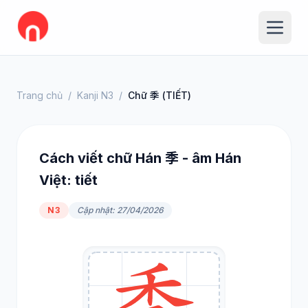
Trang chủ
/
Kanji N3
/
Chữ 季 (TIẾT)
Cách viết chữ Hán 季 - âm Hán
Việt: tiết
N3
Cập nhật: 27/04/2026