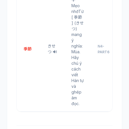
Mẹo
nhớTừ
[ 季節
] (きせ
つ)
mang
ý
きせ
nghĩa:
N4-
季節
つ 🔊
Mùa.
PART6
Hãy
chú ý
cách
viết
Hán tự
và
ghép
âm
đọc.