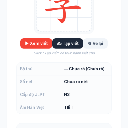
▶️ Xem viết
✍️ Tập viết
🔄 Vẽ lại
Click "Tập viết" để thực hành viết chữ
Bộ thủ
— Chưa rõ (Chưa rõ)
Số nét
Chưa rõ nét
Cấp độ JLPT
N3
Âm Hán Việt
TIẾT