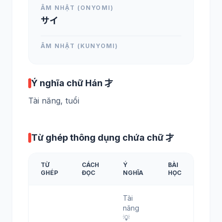
ÂM NHẬT (ONYOMI)
サイ
ÂM NHẬT (KUNYOMI)
Ý nghĩa chữ Hán 才
Tài năng, tuổi
Từ ghép thông dụng chứa chữ 才
TỪ
CÁCH
Ý
BÀI
GHÉP
ĐỌC
NGHĨA
HỌC
Tài
năng
💡