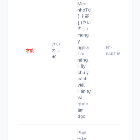
Mẹo
nhớTừ
[ 才能
] (さい
のう)
mang
ý
さい
nghĩa:
N1-
才能
のう
Tài
PART16
🔊
năng.
Hãy
chú ý
cách
viết
Hán tự
và
ghép
âm
đọc.
Phát
triển