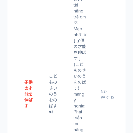
tài
năng
trẻ em
💡
Mẹo
nhớTừ
[ 子供
の才能
を伸ば
す ]
(こど
ものさ
こど
いのう
子供
もの
をのば
の才
さい
す)
N2-
能を
のう
mang
PART15
伸ば
をの
ý
す
ばす
nghĩa:
🔊
Phát
triển
tài
năng