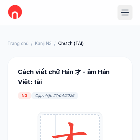
Trang chủ
/
Kanji N3
/
Chữ 才 (TÀI)
Cách viết chữ Hán 才 - âm Hán
Việt: tài
N3
Cập nhật: 27/04/2026