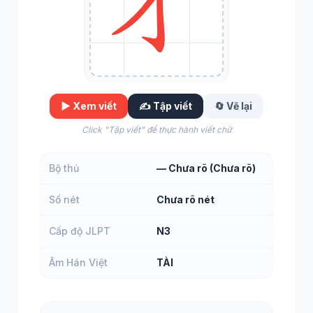
▶️ Xem viết
✍️ Tập viết
🔄 Vẽ lại
Click "Tập viết" để thực hành viết chữ
Bộ thủ
— Chưa rõ (Chưa rõ)
Số nét
Chưa rõ nét
Cấp độ JLPT
N3
Âm Hán Việt
TÀI