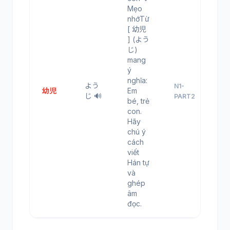
Mẹo
nhớTừ
[ 幼児
] (よう
じ)
mang
ý
nghĩa:
よう
N1-
幼児
Em
じ 🔊
PART2
bé, trẻ
con.
Hãy
chú ý
cách
viết
Hán tự
và
ghép
âm
đọc.