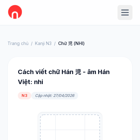
Trang chủ
/
Kanji N3
/
Chữ 児 (NHI)
Cách viết chữ Hán 児 - âm Hán
Việt: nhi
N3
Cập nhật: 27/04/2026