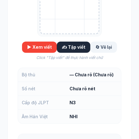
▶️ Xem viết
✍️ Tập viết
🔄 Vẽ lại
Click "Tập viết" để thực hành viết chữ
Bộ thủ
— Chưa rõ (Chưa rõ)
Số nét
Chưa rõ nét
Cấp độ JLPT
N3
Âm Hán Việt
NHI