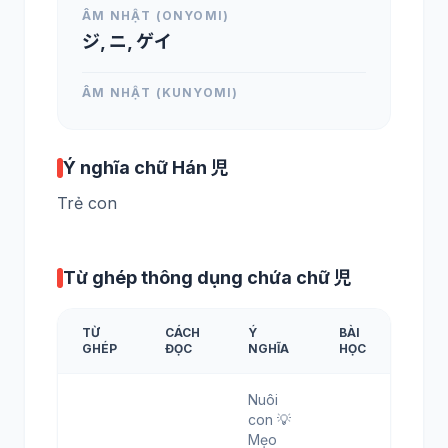
ÂM NHẬT (ONYOMI)
ジ, ニ, ゲイ
ÂM NHẬT (KUNYOMI)
Ý nghĩa chữ Hán 児
Trẻ con
Từ ghép thông dụng chứa chữ 児
TỪ
CÁCH
Ý
BÀI
GHÉP
ĐỌC
NGHĨA
HỌC
Nuôi
con 💡
Mẹo