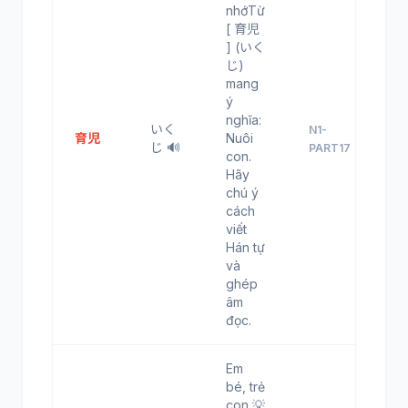
nhớTừ
[ 育児
] (いく
じ)
mang
ý
nghĩa:
いく
N1-
育児
Nuôi
じ 🔊
PART17
con.
Hãy
chú ý
cách
viết
Hán tự
và
ghép
âm
đọc.
Em
bé, trẻ
con 💡