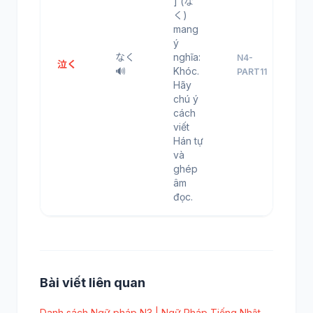
] (な
く)
mang
ý
なく
nghĩa:
N4-
泣く
🔊
Khóc.
PART11
Hãy
chú ý
cách
viết
Hán tự
và
ghép
âm
đọc.
Bài viết liên quan
Danh sách Ngữ pháp N3 | Ngữ Pháp Tiếng Nhật