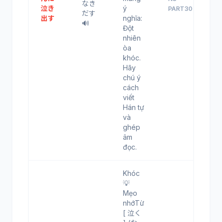
なき
泣き
ý
PART30
だす
出す
nghĩa:
🔊
Đột
nhiên
òa
khóc.
Hãy
chú ý
cách
viết
Hán tự
và
ghép
âm
đọc.
Khóc
💡
Mẹo
nhớTừ
[ 泣く