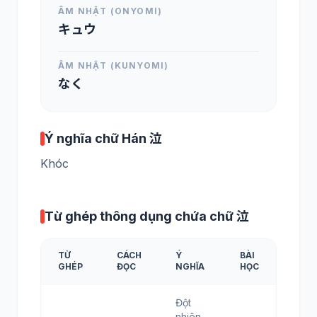
ÂM NHẬT (ONYOMI)
キュウ
ÂM NHẬT (KUNYOMI)
なく
Ý nghĩa chữ Hán 泣
Khóc
Từ ghép thông dụng chứa chữ 泣
TỪ
CÁCH
Ý
BÀI
GHÉP
ĐỌC
NGHĨA
HỌC
Đột
nhiên