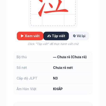
▶️ Xem viết
✍️ Tập viết
🔄 Vẽ lại
Click "Tập viết" để thực hành viết chữ
Bộ thủ
— Chưa rõ (Chưa rõ)
Số nét
Chưa rõ nét
Cấp độ JLPT
N3
Âm Hán Việt
KHẤP