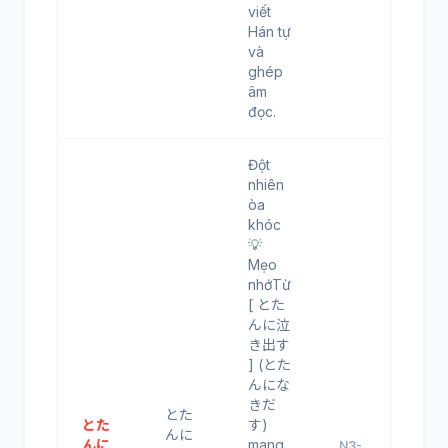
viết
Hán tự
và
ghép
âm
đọc.
Đột
nhiên
òa
khóc
💡
Mẹo
nhớTừ
[ とた
んに泣
き出す
] (とた
んにな
きだ
とた
とた
す)
んに
んに
mang
N3-