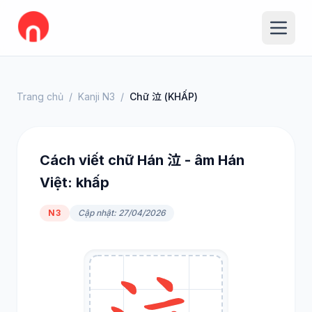
Trang chủ
/
Kanji N3
/
Chữ 泣 (KHẤP)
Cách viết chữ Hán 泣 - âm Hán
Việt: khấp
N3
Cập nhật: 27/04/2026