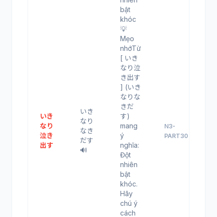
bật
khóc
💡
Mẹo
nhớTừ
[ いき
なり泣
き出す
] (いき
なりな
きだ
いき
いき
す)
なり
なり
mang
N3-
なき
泣き
ý
PART30
だす
出す
nghĩa:
🔊
Đột
nhiên
bật
khóc.
Hãy
chú ý
cách