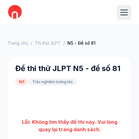
Trang chủ
/
Thi thử JLPT
/
N5 - Đề số 81
Đề thi thử JLPT N5 - đề số 81
N5
Trắc nghiệm tương tác
Lỗi: Không tìm thấy đề thi này. Vui lòng
quay lại trang danh sách.