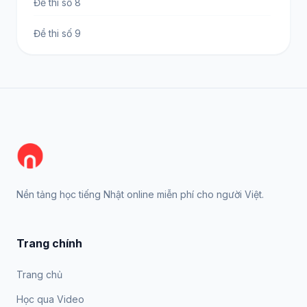
Đề thi số 8
Đề thi số 9
Đề thi số 10
Đề thi số 11
Đề thi số 12
Nền tảng học tiếng Nhật online miễn phí cho người Việt.
Trang chính
Trang chủ
Học qua Video