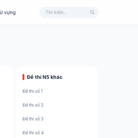
ừ vựng
Đề thi N5 khác
Đề thi số 1
Đề thi số 2
Đề thi số 3
Đề thi số 4