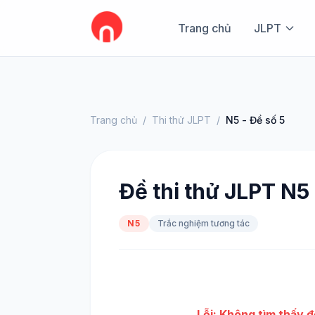
Trang chủ
JLPT
Trang chủ
/
Thi thử JLPT
/
N5 - Đề số 5
Đề thi thử JLPT N5 
N5
Trắc nghiệm tương tác
Lỗi: Không tìm thấy đ