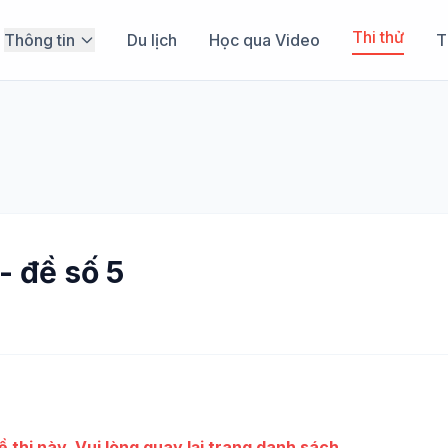
Thi thử
Thông tin
Du lịch
Học qua Video
T
- đề số 5
ề thi này. Vui lòng quay lại trang danh sách.