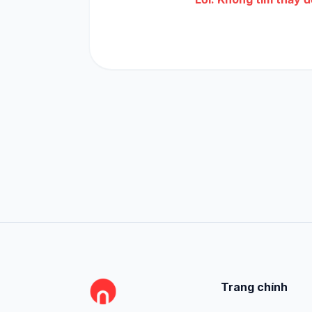
Trang chính