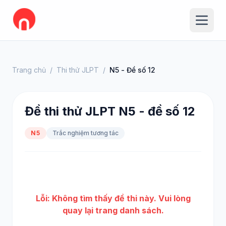
Trang chủ
/
Thi thử JLPT
/
N5 - Đề số 12
Đề thi thử JLPT N5 - đề số 12
N5
Trắc nghiệm tương tác
Lỗi: Không tìm thấy đề thi này. Vui lòng
quay lại trang danh sách.