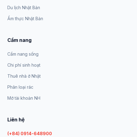
Du lịch Nhật Bản
Ẩm thực Nhật Bản
Cẩm nang
Cẩm nang sống
Chi phí sinh hoạt
Thuê nhà ở Nhật
Phân loại rác
Mở tài khoản NH
Liên hệ
(+84) 0914-648900