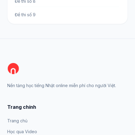
Đề thi số 8
Đề thi số 9
Đề thi số 10
Đề thi số 11
Đề thi số 12
Nền tảng học tiếng Nhật online miễn phí cho người Việt.
Trang chính
Trang chủ
Học qua Video