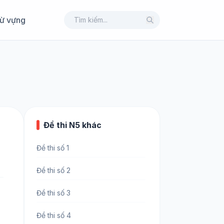
ừ vựng
Đề thi N5 khác
Đề thi số 1
Đề thi số 2
Đề thi số 3
Đề thi số 4