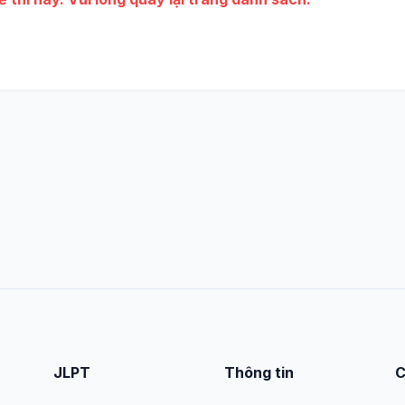
JLPT
Thông tin
C