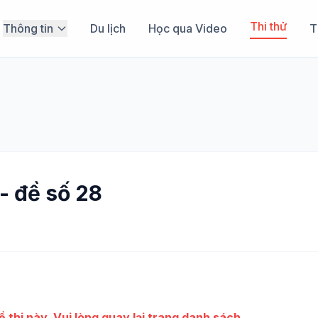
Thi thử
Thông tin
Du lịch
Học qua Video
T
- đề số 28
ề thi này. Vui lòng quay lại trang danh sách.