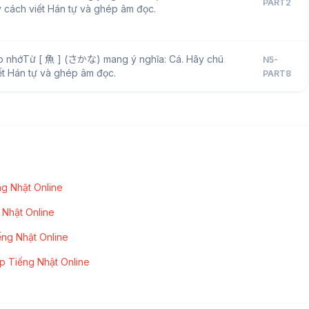
PART2
 cách viết Hán tự và ghép âm đọc.
o nhớTừ [ 魚 ] (さかな) mang ý nghĩa: Cá. Hãy chú
N5-
ết Hán tự và ghép âm đọc.
PART8
g Nhật Online
 Nhật Online
ếng Nhật Online
p Tiếng Nhật Online