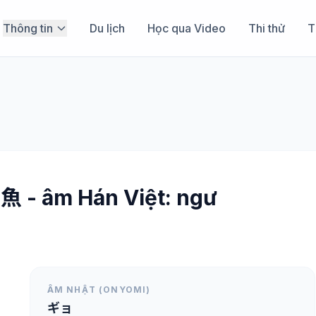
Thông tin
Du lịch
Học qua Video
Thi thử
T
 魚 - âm Hán Việt: ngư
ÂM NHẬT (ONYOMI)
ギョ