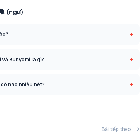
 魚 (ngư)
+
nào?
+
và Kunyomi là gì?
+
 có bao nhiêu nét?
Bài tiếp theo