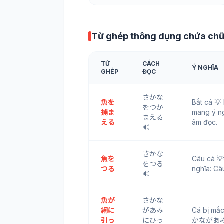
Từ ghép thông dụng chứa ch
TỪ
CÁCH
Ý NGHĨA
GHÉP
ĐỌC
さかな
魚を
Bắt cá
をつか
捕ま
mang ý ng
まえる
える
âm đọc.
🔊
さかな
魚を
Câu cá 
をつる
つる
nghĩa: Câ
🔊
魚が
さかな
網に
があみ
Cá bị m
引っ
にひっ
かながあみにひ