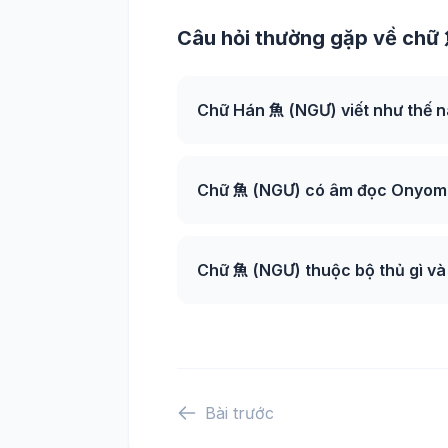
Câu hỏi thường gặp về chữ
Chữ Hán 魚 (NGƯ) viết như thế 
Chữ 魚 (NGƯ) có âm đọc Onyomi 
Chữ 魚 (NGƯ) thuộc bộ thủ gì và
Bài trước