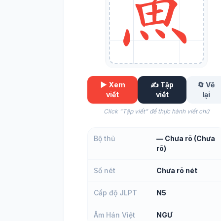
▶️ Xem
✍️ Tập
🔄 Vẽ
viết
viết
lại
Click "Tập viết" để thực hành viết chữ
Bộ thủ
— Chưa rõ (Chưa
rõ)
Số nét
Chưa rõ nét
Cấp độ JLPT
N5
Âm Hán Việt
NGƯ