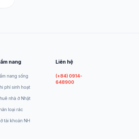
ẩm nang
Liên hệ
ẩm nang sống
(+84) 0914-
648900
hi phí sinh hoạt
huê nhà ở Nhật
hân loại rác
ở tài khoản NH