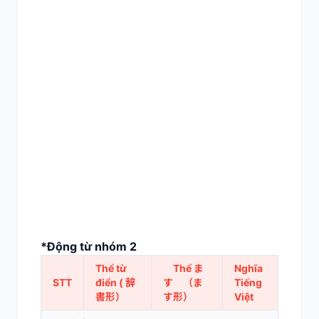
*Động từ nhóm 2
Thể từ
Thể ま
Nghĩa
STT
điển ( 辞
す （ま
Tiếng
書形）
す形）
Việt