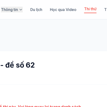
Thi thử
Thông tin
Du lịch
Học qua Video
T
- đề số 62
ề thi này. Vui lòng quay lại trang danh sách.