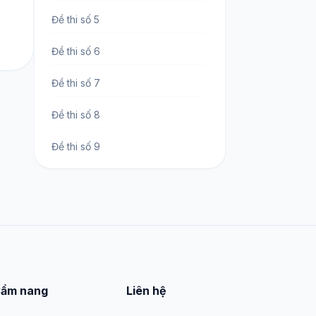
Đề thi số 5
Đề thi số 6
Đề thi số 7
Đề thi số 8
Đề thi số 9
Đề thi số 10
Đề thi số 11
Đề thi số 12
ẩm nang
Liên hệ