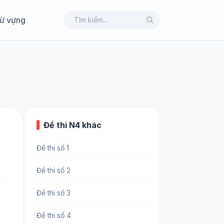
ừ vựng
Đề thi N4 khác
Đề thi số 1
Đề thi số 2
Đề thi số 3
Đề thi số 4