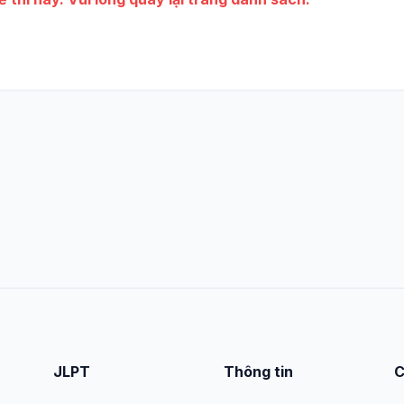
JLPT
Thông tin
C