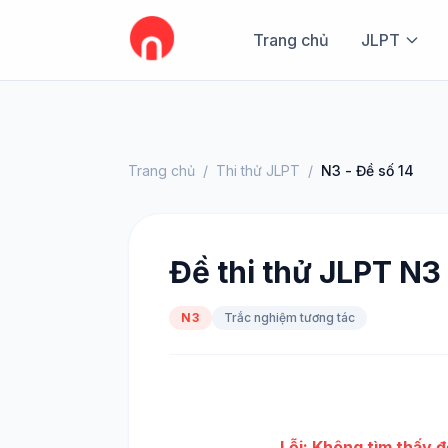
Trang chủ
JLPT
Trang chủ
/
Thi thử JLPT
/
N3 - Đề số 14
Đề thi thử JLPT N3 
N3
Trắc nghiệm tương tác
Lỗi: Không tìm thấy đ