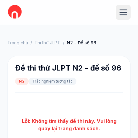
Trang chủ
/
Thi thử JLPT
/
N2 - Đề số 96
Đề thi thử JLPT N2 - đề số 96
N2
Trắc nghiệm tương tác
Lỗi: Không tìm thấy đề thi này. Vui lòng
quay lại trang danh sách.