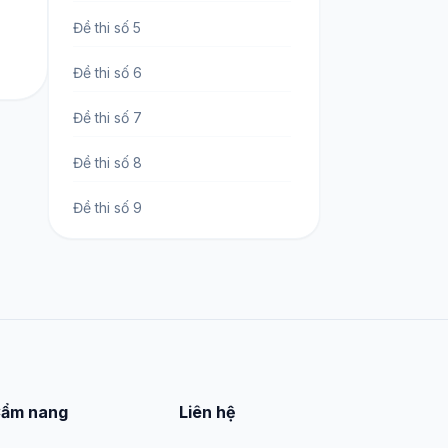
Đề thi số 5
Đề thi số 6
Đề thi số 7
Đề thi số 8
Đề thi số 9
Đề thi số 10
Đề thi số 11
Đề thi số 12
ẩm nang
Liên hệ