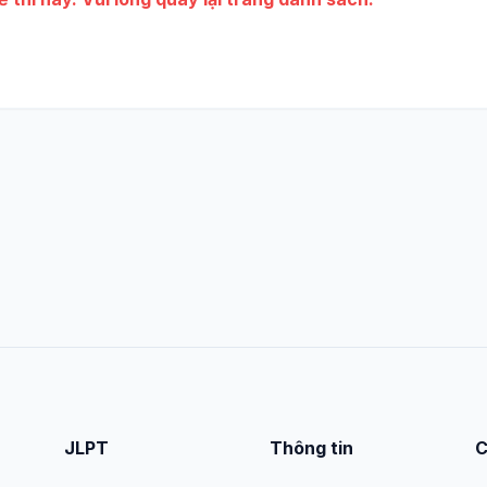
JLPT
Thông tin
C