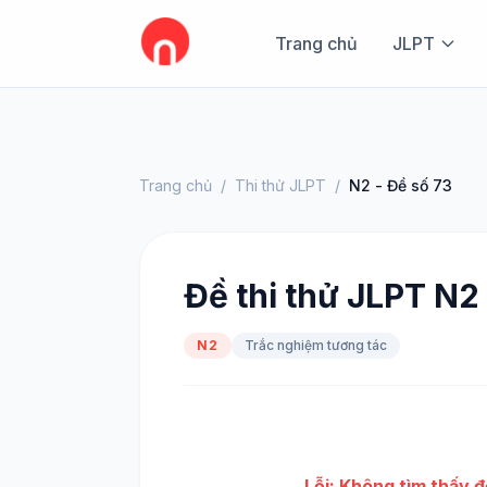
Trang chủ
JLPT
Trang chủ
/
Thi thử JLPT
/
N2 - Đề số 73
Đề thi thử JLPT N2 
N2
Trắc nghiệm tương tác
Lỗi: Không tìm thấy đ