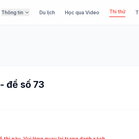
Thi thử
Thông tin
Du lịch
Học qua Video
T
- đề số 73
ề thi này. Vui lòng quay lại trang danh sách.