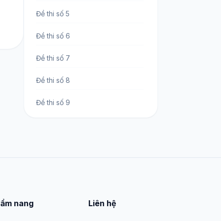
Đề thi số 5
Đề thi số 6
Đề thi số 7
Đề thi số 8
Đề thi số 9
Đề thi số 10
Đề thi số 11
Đề thi số 12
ẩm nang
Liên hệ