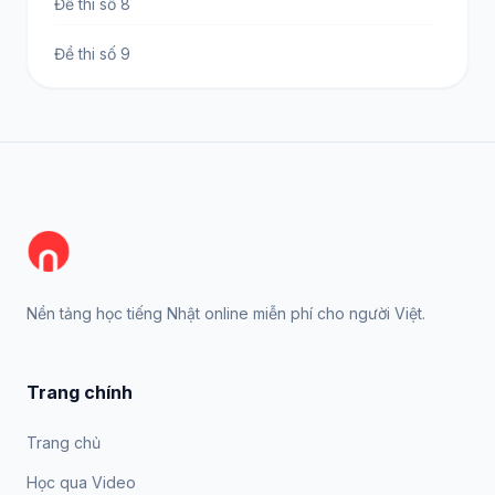
Đề thi số 8
Đề thi số 9
Đề thi số 10
Đề thi số 11
Đề thi số 12
Nền tảng học tiếng Nhật online miễn phí cho người Việt.
Trang chính
Trang chủ
Học qua Video