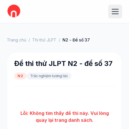
Trang chủ
/
Thi thử JLPT
/
N2 - Đề số 37
Đề thi thử JLPT N2 - đề số 37
N2
Trắc nghiệm tương tác
Lỗi: Không tìm thấy đề thi này. Vui lòng
quay lại trang danh sách.