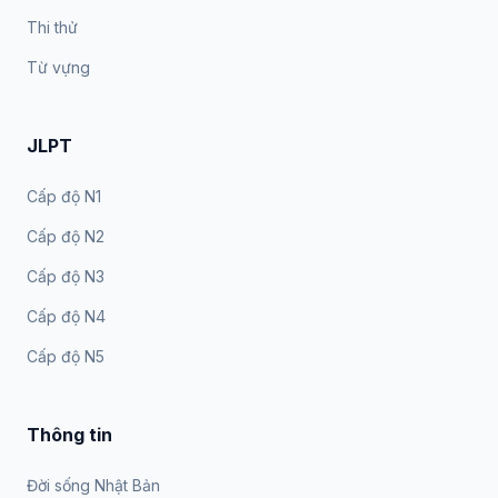
Thi thử
Từ vựng
JLPT
Cấp độ N1
Cấp độ N2
Cấp độ N3
Cấp độ N4
Cấp độ N5
Thông tin
Đời sống Nhật Bản