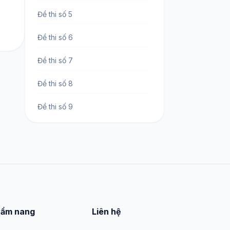
Đề thi số 5
Đề thi số 6
Đề thi số 7
Đề thi số 8
Đề thi số 9
Đề thi số 10
Đề thi số 11
Đề thi số 12
ẩm nang
Liên hệ