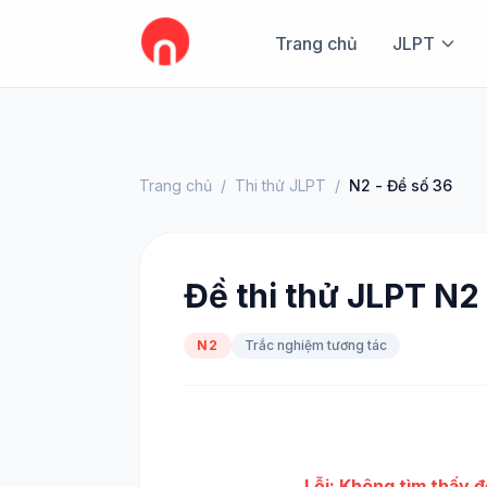
Trang chủ
JLPT
Trang chủ
/
Thi thử JLPT
/
N2 - Đề số 36
Đề thi thử JLPT N2 
N2
Trắc nghiệm tương tác
Lỗi: Không tìm thấy đ