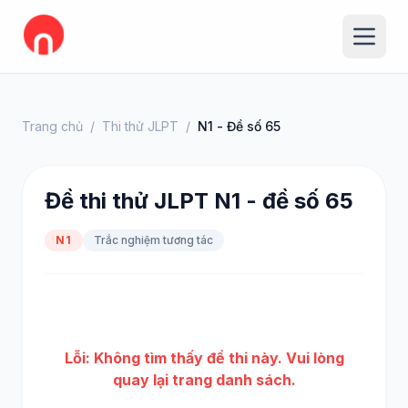
Trang chủ
/
Thi thử JLPT
/
N1 - Đề số 65
Đề thi thử JLPT N1 - đề số 65
N1
Trắc nghiệm tương tác
Lỗi: Không tìm thấy đề thi này. Vui lòng
quay lại trang danh sách.