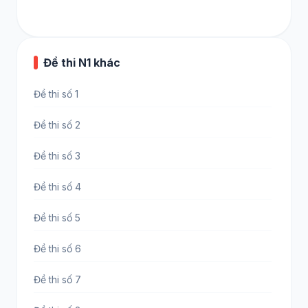
Đề thi N1 khác
Đề thi số 1
Đề thi số 2
Đề thi số 3
Đề thi số 4
Đề thi số 5
Đề thi số 6
Đề thi số 7