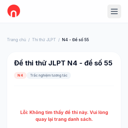
Trang chủ
/
Thi thử JLPT
/
N4 - Đề số 55
Đề thi thử JLPT N4 - đề số 55
N4
Trắc nghiệm tương tác
Lỗi: Không tìm thấy đề thi này. Vui lòng
quay lại trang danh sách.