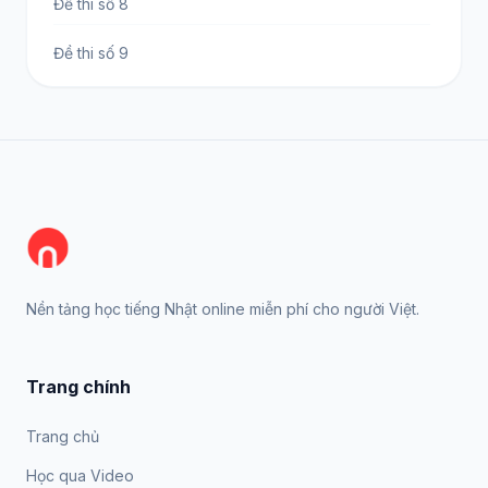
Đề thi số 8
Đề thi số 9
Đề thi số 10
Đề thi số 11
Đề thi số 12
Nền tảng học tiếng Nhật online miễn phí cho người Việt.
Trang chính
Trang chủ
Học qua Video