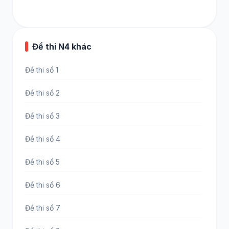
Đề thi N4 khác
Đề thi số 1
Đề thi số 2
Đề thi số 3
Đề thi số 4
Đề thi số 5
Đề thi số 6
Đề thi số 7