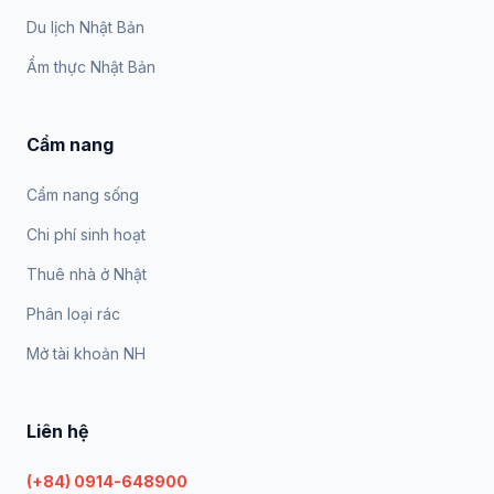
Du lịch Nhật Bản
Ẩm thực Nhật Bản
Cẩm nang
Cẩm nang sống
Chi phí sinh hoạt
Thuê nhà ở Nhật
Phân loại rác
Mở tài khoản NH
Liên hệ
(+84) 0914-648900