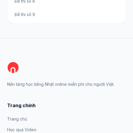
Đề thi số 8
Đề thi số 9
Đề thi số 10
Đề thi số 11
Đề thi số 12
Nền tảng học tiếng Nhật online miễn phí cho người Việt.
Trang chính
Trang chủ
Học qua Video