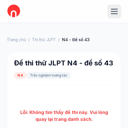
Trang chủ
/
Thi thử JLPT
/
N4 - Đề số 43
Đề thi thử JLPT N4 - đề số 43
N4
Trắc nghiệm tương tác
Lỗi: Không tìm thấy đề thi này. Vui lòng
quay lại trang danh sách.