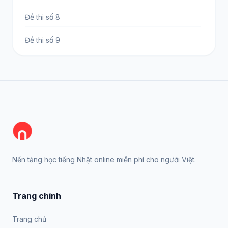
Đề thi số 8
Đề thi số 9
Đề thi số 10
Đề thi số 11
Đề thi số 12
Nền tảng học tiếng Nhật online miễn phí cho người Việt.
Trang chính
Trang chủ