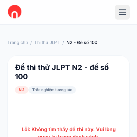
Trang chủ
/
Thi thử JLPT
/
N2 - Đề số 100
Đề thi thử JLPT N2 - đề số
100
N2
Trắc nghiệm tương tác
Lỗi: Không tìm thấy đề thi này. Vui lòng
quay lại trang danh sách.