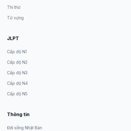
Thi thử
Từ vựng
JLPT
Cấp độ N1
Cấp độ N2
Cấp độ N3
Cấp độ N4
Cấp độ N5
Thông tin
Đời sống Nhật Bản