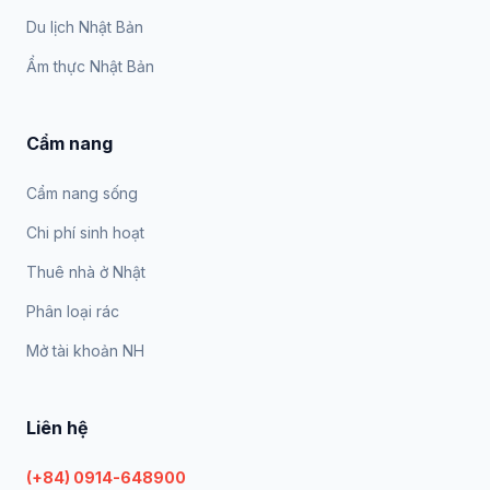
Du lịch Nhật Bản
Ẩm thực Nhật Bản
Cẩm nang
Cẩm nang sống
Chi phí sinh hoạt
Thuê nhà ở Nhật
Phân loại rác
Mở tài khoản NH
Liên hệ
(+84) 0914-648900