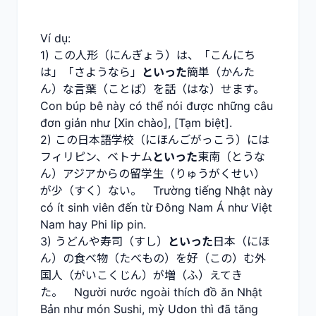
Ví dụ:
1) この人形（にんぎょう）は、「こんにち
は」「さようなら」
といった
簡単（かんた
ん）な言葉（ことば）を話（はな）せます。
Con búp bê này có thể nói được những câu
đơn giản như [Xin chào], [Tạm biệt].
2) この日本語学校（にほんごがっこう）には
フィリピン、ベトナム
といった
東南（とうな
ん）アジアからの留学生（りゅうがくせい）
が少（すく）ない。 Trường tiếng Nhật này
có ít sinh viên đến từ Đông Nam Á như Việt
Nam hay Phi lip pin.
3) うどんや寿司（すし）
といった
日本（にほ
ん）の食べ物（たべもの）を好（この）む外
国人（がいこくじん）が増（ふ）えてき
た。 Người nước ngoài thích đồ ăn Nhật
Bản như món Sushi, mỳ Udon thì đã tăng