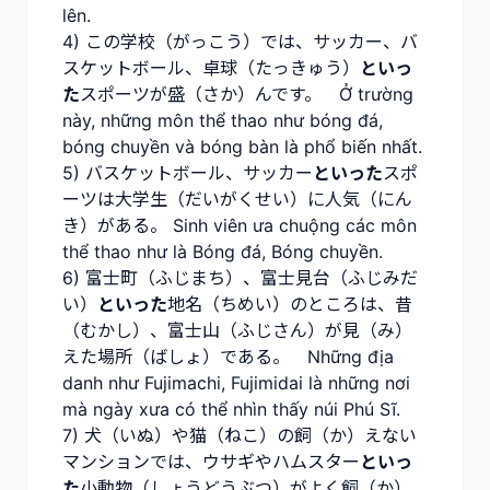
lên.
4) この学校（がっこう）では、サッカー、バ
スケットボール、卓球（たっきゅう）
といっ
た
スポーツが盛（さか）んです。 Ở trường
này, những môn thể thao như bóng đá,
bóng chuyền và bóng bàn là phổ biến nhất.
5) バスケットボール、サッカー
といった
スポ
ーツは大学生（だいがくせい）に人気（にん
き）がある。 Sinh viên ưa chuộng các môn
thể thao như là Bóng đá, Bóng chuyền.
6) 富士町（ふじまち）、富士見台（ふじみだ
い）
といった
地名（ちめい）のところは、昔
（むかし）、富士山（ふじさん）が見（み）
えた場所（ばしょ）である。 Những địa
danh như Fujimachi, Fujimidai là những nơi
mà ngày xưa có thể nhìn thấy núi Phú Sĩ.
7) 犬（いぬ）や猫（ねこ）の飼（か）えない
マンションでは、ウサギやハムスター
といっ
た
小動物（しょうどうぶつ）がよく飼（か）